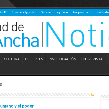
SINTE
Equidad e Igualdad de Género
Ley Karin
Aseguramiento de la Calida
CULTURA
DEPORTES
INVESTIGACIÓN
ENTREVISTAS
8)
 humano y el poder