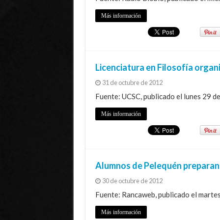
Más información
Licenciatura en Filosofía orga
31 de octubre de 2012
Fuente: UCSC, publicado el lunes 29 d
Más información
Alumnos de Pelequén preparan
30 de octubre de 2012
Fuente: Rancaweb, publicado el martes
Más información