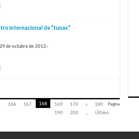
ntro internacional de “tunas”
 29 de octubre de 2012.-
168
«
166
167
169
170
»
180
Pagina
190
200
...
Último