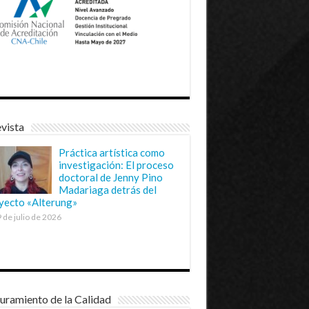
vista
Práctica artística como
investigación: El proceso
doctoral de Jenny Pino
Madariaga detrás del
yecto «Alterung»
 de julio de 2026
uramiento de la Calidad