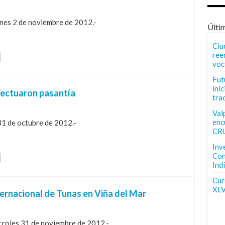
rnes 2 de noviembre de 2012.-
Últi
Ciu
ree
voc
Fut
inic
fectuaron pasantía
tra
Val
enc
31 de octubre de 2012.-
CR
Inv
Con
Ind
Curs
XLV
ernacional de Tunas en Viña del Mar
ércoles 31 de noviembre de 2012.-