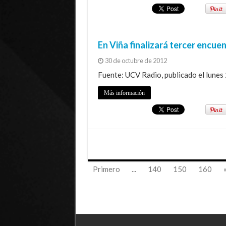
En Viña finalizará tercer encue
30 de octubre de 2012
Fuente: UCV Radio, publicado el lunes
Más información
Primero
...
140
150
160