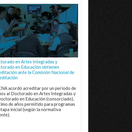
torado en Artes Integradas y
torado en Educación obtienen
editación ante la Comisión Nacional de
editación
CNA acordó acreditar por un periodo de
ños al Doctorado en Artes Integradas y
Doctorado en Educación (consorciado),
imo de años permitido para programas
etapa inicial (según la normativa
ente).