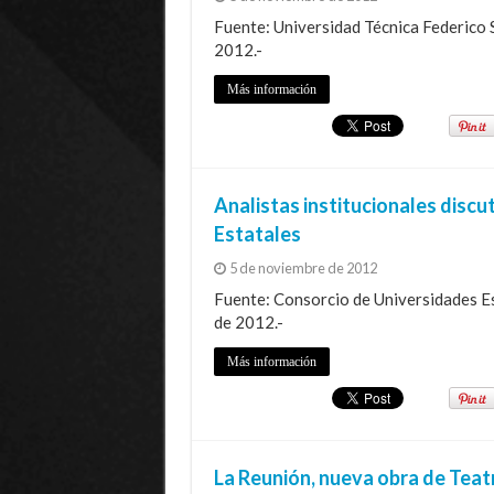
Fuente: Universidad Técnica Federico 
2012.-
Más información
Analistas institucionales discu
Estatales
5 de noviembre de 2012
Fuente: Consorcio de Universidades Est
de 2012.-
Más información
La Reunión, nueva obra de Teatr