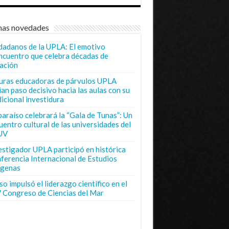
mas novedades
dadanos de la UPLA: El emotivo
ncuentro que celebra décadas de
ación
uras educadoras de párvulos UPLA
ian paso decisivo hacia las aulas con su
dicional investidura
paraíso celebrará la “Gala de Tunas”: Un
uentro cultural de las universidades del
UV
estigador UPLA participó en histórica
ferencia Internacional de Estudios
ígenas
o impulsó el liderazgo científico en el
 Congreso de Ciencias del Mar