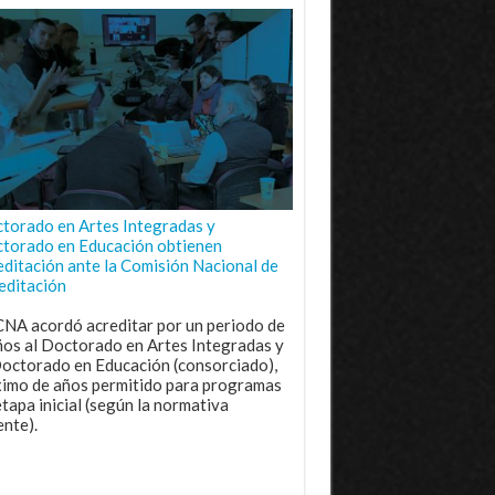
torado en Artes Integradas y
torado en Educación obtienen
editación ante la Comisión Nacional de
editación
CNA acordó acreditar por un periodo de
ños al Doctorado en Artes Integradas y
Doctorado en Educación (consorciado),
imo de años permitido para programas
etapa inicial (según la normativa
ente).