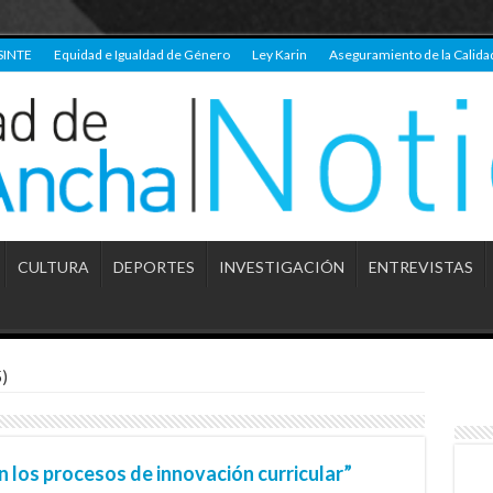
SINTE
Equidad e Igualdad de Género
Ley Karin
Aseguramiento de la Calida
CULTURA
DEPORTES
INVESTIGACIÓN
ENTREVISTAS
)
n los procesos de innovación curricular”