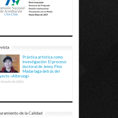
vista
Práctica artística como
investigación: El proceso
doctoral de Jenny Pino
Madariaga detrás del
yecto «Alterung»
 de julio de 2026
uramiento de la Calidad