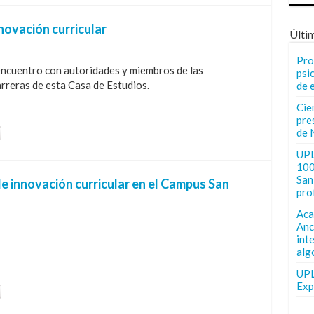
novación curricular
Últi
Pro
encuentro con autoridades y miembros de las
psi
arreras de esta Casa de Estudios.
de 
Cie
pre
de 
UPL
100
San 
e innovación curricular en el Campus San
pro
Aca
Anc
int
alg
UPL
Exp