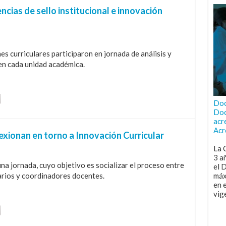
cias de sello institucional e innovación
es curriculares participaron en jornada de análisis y
en cada unidad académica.
Doc
Doc
acr
Acr
exionan en torno a Innovación Curricular
La 
3 a
a jornada, cuyo objetivo es socializar el proceso entre
el 
arios y coordinadores docentes.
máx
en 
vig