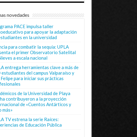
mas novedades
grama PACE impulsa taller
coeducativo para apoyar la adaptación
estudiantes en la universidad
ncia para combatir la sequía: UPLA
senta el primer Observatorio Satelital
Nieves a escala nacional
A entrega herramientas clave a más de
 estudiantes del campus Valparaíso y
Felipe para iniciar sus prácticas
fesionales
démicos de la Universidad de Playa
ha contribuyeron a la proyección
ernacional de «Cuentos Antárticos y
o más»
A TV estrena la serie Raíces:
eriencias de Educación Pública