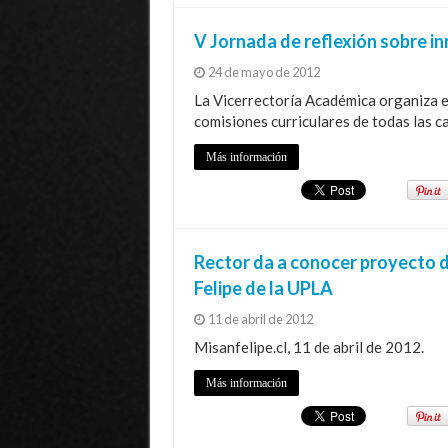
V Jornada de reflexión sobre in
24 de mayo de 2012
La Vicerrectoría Académica organiza 
comisiones curriculares de todas las c
Más información
Rector da a conocer proyecto d
Felipe de la UPLA
11 de abril de 2012
Misanfelipe.cl, 11 de abril de 2012.
Más información