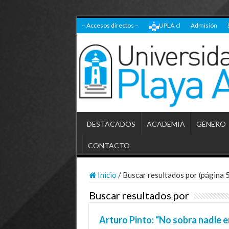
– Accesos directos –
UPLA.cl
Admisión
DESTACADOS
ACADEMIA
GÉNERO
CONTACTO
Inicio
/
Buscar resultados por (página 5
Buscar resultados por
Arturo Pinto: “No sobra nadie e