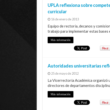
UPLA reflexiona sobre competen
curricular
16 de enero de 2013
Equipo de rectoría, decanos y comision
trabajo para implementar estas bases 
Más información
Autoridades universitarias refl
25 de mayo de 2012
La Vicerrectoría Académica organizó un
directores de departamentos disciplin
Más información