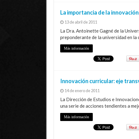
La importancia de la innovación 
13 de abril de 2011
La Dra. Antoinette Gagné de la Univer
preponderante de la universidad en la 
Más información
Innovación curricular: eje tran
14 de enero de 2011
La Dirección de Estudios e Innovacion
una serie de acciones tendientes a mejo
Más información