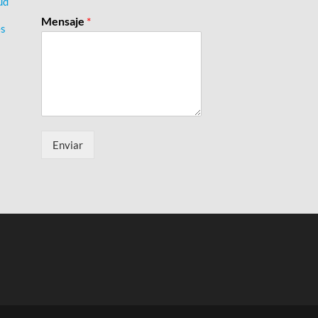
ud
Mensaje
*
es
Enviar