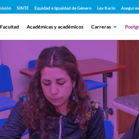
isión
SINTE
Equidad e Igualdad de Género
Ley Karin
Aseguram
Facultad
Académicas y académicos
Carreras
Postg