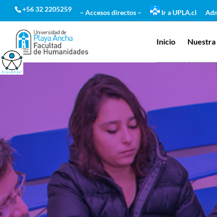
+56 32 2205259
– Accesos directos –
Ir a UPLA.cl
Adm
Inicio
Nuestra 