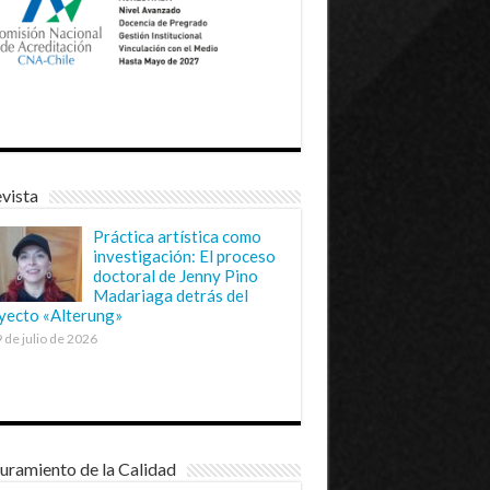
vista
Práctica artística como
investigación: El proceso
doctoral de Jenny Pino
Madariaga detrás del
yecto «Alterung»
 de julio de 2026
uramiento de la Calidad