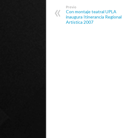
Previo
Con montaje teatral UPLA
inaugura Itinerancia Regional
Artística 2007