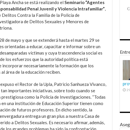
 Playa Ancha se está realizando el
Seminario “Agentes
ponsabilidad Penal Juvenil y Violencia Intrafamiliar”
,
Delitos Contra la Familia de la Policía de
Investigadora de Delitos Sexuales y Menores de
triona.
 28 de mayo y que se extenderá hasta el martes 29 se
s orientadas a educar, capacitar e informar sobre un
Entre
 desamparadas víctimas y cuya trascendencia social es
e los esfuerzos que la autoridad política está
e incorporar necesariamente la formación que los
al área de la educación reciben.
pro
o expuso el Rector de la Upla, Patricio Sanhueza Vivanco,
29
r tan importantes iniciativas, sobre todo cuando se
 prestigiosa como la Policía de Investigaciones. “Todas
n en una institución de Educación Superior tienen como
ación de futuros profesores. En dicho sentido, la
 envergadura entrega un gran plus a nuestra Casa de
ferido a Delitos Sexuales. Es necesario afirmar, además,
Aseg
 de los grandes problemas ha sido la confrontación