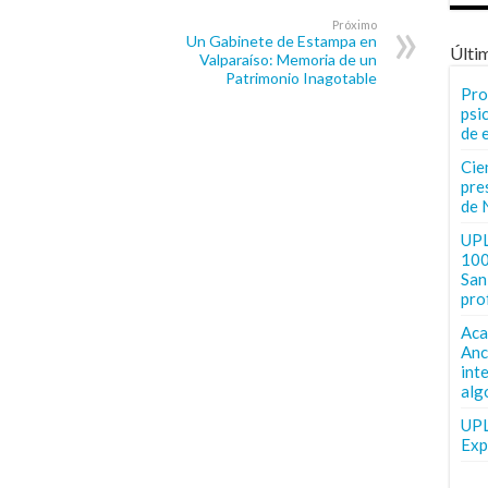
Próximo
Un Gabinete de Estampa en
Últi
Valparaíso: Memoria de un
Patrimonio Inagotable
Pro
psi
de 
Cie
pre
de 
UPL
100
San 
pro
Aca
Anc
int
alg
UPL
Exp