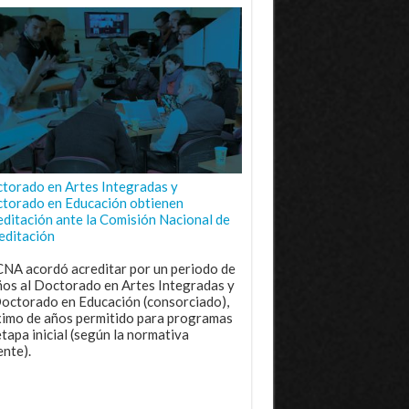
torado en Artes Integradas y
torado en Educación obtienen
editación ante la Comisión Nacional de
editación
CNA acordó acreditar por un periodo de
ños al Doctorado en Artes Integradas y
Doctorado en Educación (consorciado),
imo de años permitido para programas
etapa inicial (según la normativa
ente).