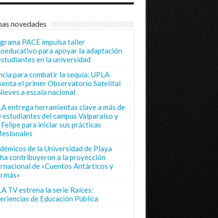
mas novedades
grama PACE impulsa taller
coeducativo para apoyar la adaptación
estudiantes en la universidad
ncia para combatir la sequía: UPLA
senta el primer Observatorio Satelital
Nieves a escala nacional
A entrega herramientas clave a más de
 estudiantes del campus Valparaíso y
Felipe para iniciar sus prácticas
fesionales
démicos de la Universidad de Playa
ha contribuyeron a la proyección
ernacional de «Cuentos Antárticos y
o más»
A TV estrena la serie Raíces:
eriencias de Educación Pública