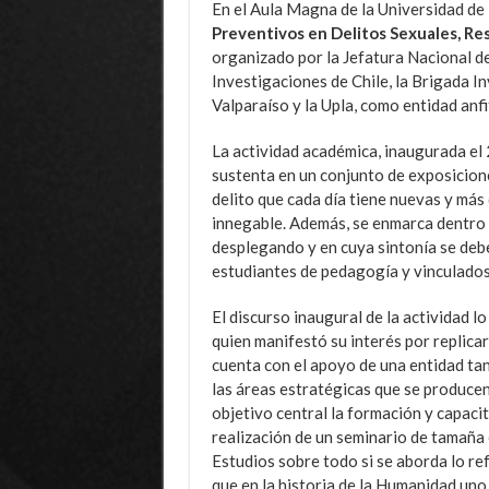
En el Aula Magna de la Universidad de
Preventivos en Delitos Sexuales, Res
organizado por la Jefatura Nacional de 
Investigaciones de Chile, la Brigada 
Valparaíso y la Upla, como entidad anfi
La actividad académica, inaugurada el
sustenta en un conjunto de exposicione
delito que cada día tiene nuevas y más
innegable. Además, se enmarca dentro d
desplegando y en cuya sintonía se deb
estudiantes de pedagogía y vinculados 
El discurso inaugural de la actividad l
quien manifestó su interés por replica
cuenta con el apoyo de una entidad tan
las áreas estratégicas que se produce
objetivo central la formación y capacit
realización de un seminario de tamaña
Estudios sobre todo si se aborda lo re
que en la historia de la Humanidad uno