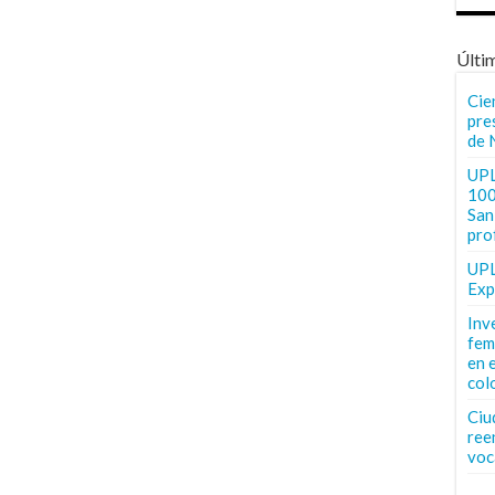
Últi
Cie
pre
de 
UPL
100
San 
pro
UPL
Exp
Inv
fem
en 
col
Ciu
ree
voc