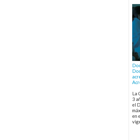
Doc
Doc
acr
Acr
La 
3 a
el 
máx
en 
vig