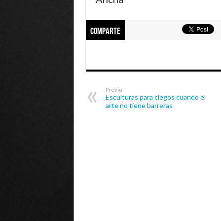
Comparte
Previo
Esculturas para ciegos cuando el
arte no tiene barreras