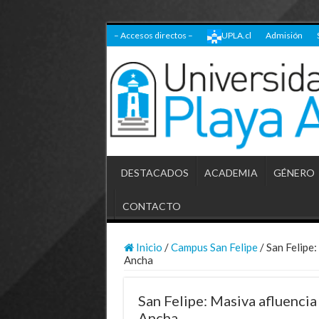
– Accesos directos –
UPLA.cl
Admisión
DESTACADOS
ACADEMIA
GÉNERO
CONTACTO
Inicio
/
Campus San Felipe
/
San Felipe:
Ancha
San Felipe: Masiva afluencia
Ancha