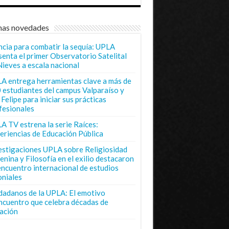
mas novedades
ncia para combatir la sequía: UPLA
senta el primer Observatorio Satelital
Nieves a escala nacional
A entrega herramientas clave a más de
 estudiantes del campus Valparaíso y
Felipe para iniciar sus prácticas
fesionales
A TV estrena la serie Raíces:
eriencias de Educación Pública
estigaciones UPLA sobre Religiosidad
enina y Filosofía en el exilio destacaron
encuentro internacional de estudios
oniales
dadanos de la UPLA: El emotivo
ncuentro que celebra décadas de
ación