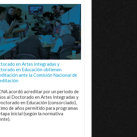
torado en Artes Integradas y
torado en Educación obtienen
editación ante la Comisión Nacional de
editación
CNA acordó acreditar por un periodo de
ños al Doctorado en Artes Integradas y
Doctorado en Educación (consorciado),
imo de años permitido para programas
etapa inicial (según la normativa
ente).