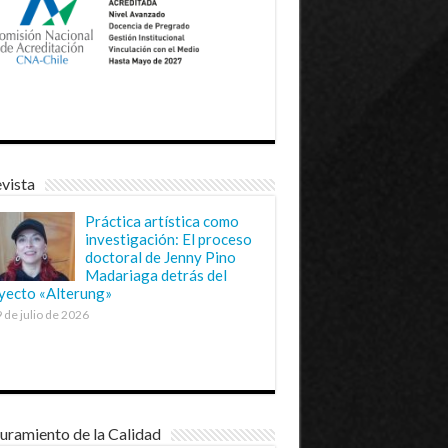
vista
Práctica artística como
investigación: El proceso
doctoral de Jenny Pino
Madariaga detrás del
yecto «Alterung»
 de julio de 2026
uramiento de la Calidad