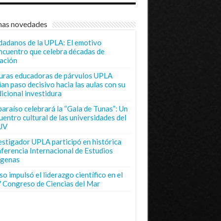
mas novedades
dadanos de la UPLA: El emotivo
ncuentro que celebra décadas de
ación
uras educadoras de párvulos UPLA
ian paso decisivo hacia las aulas con su
dicional investidura
paraíso celebrará la “Gala de Tunas”: Un
uentro cultural de las universidades del
UV
estigador UPLA participó en histórica
ferencia Internacional de Estudios
ígenas
o impulsó el liderazgo científico en el
 Congreso de Ciencias del Mar