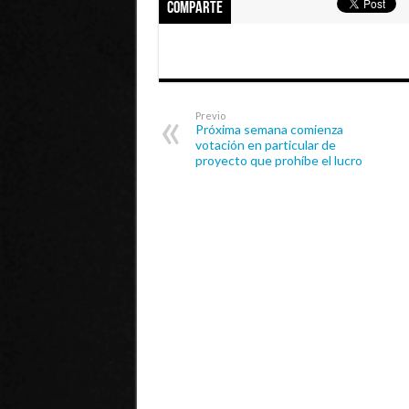
Comparte
Previo
Próxima semana comienza
votación en particular de
proyecto que prohíbe el lucro