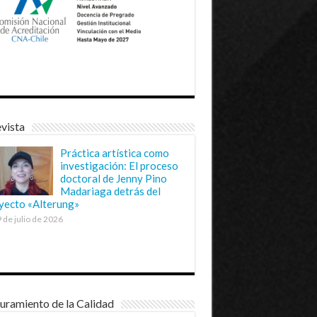
vista
Práctica artística como
investigación: El proceso
doctoral de Jenny Pino
Madariaga detrás del
yecto «Alterung»
 de julio de 2026
uramiento de la Calidad