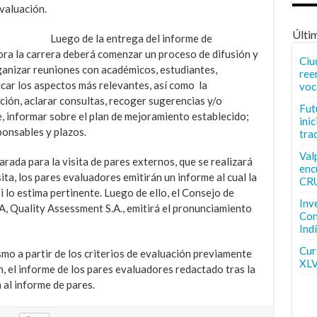
evaluación.
Últi
Luego de la entrega del informe de
ora la carrera deberá comenzar un proceso de difusión y
Ciu
rganizar reuniones con académicos, estudiantes,
ree
ar los aspectos más relevantes, así como la
voc
ión, aclarar consultas, recoger sugerencias y/o
Fut
, informar sobre el plan de mejoramiento establecido;
inic
ponsables y plazos.
tra
Val
arada para la visita de pares externos, que se realizará
enc
ita, los pares evaluadores emitirán un informe al cual la
CR
 lo estima pertinente. Luego de ello, el Consejo de
Inv
A, Quality Assessment S.A., emitirá el pronunciamiento
Con
Ind
Curs
mo a partir de los criterios de evaluación previamente
XLV
n, el informe de los pares evaluadores redactado tras la
 al informe de pares.