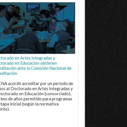
torado en Artes Integradas y
torado en Educación obtienen
editación ante la Comisión Nacional de
editación
CNA acordó acreditar por un periodo de
ños al Doctorado en Artes Integradas y
Doctorado en Educación (consorciado),
imo de años permitido para programas
etapa inicial (según la normativa
ente).