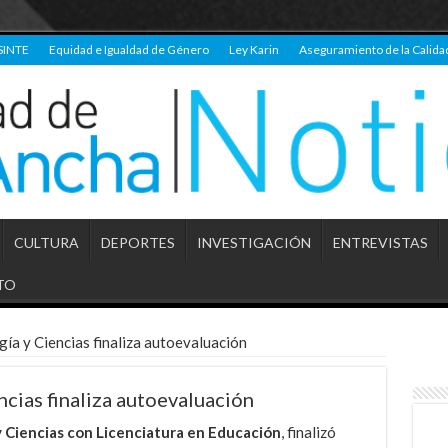
SINTE
Equidad e Igualdad de Género
Ley Karin
Aseguramiento de la Calida
CULTURA
DEPORTES
INVESTIGACIÓN
ENTREVISTAS
TO
ía y Ciencias finaliza autoevaluación
cias finaliza autoevaluación
y Ciencias con Licenciatura en Educación
, finalizó