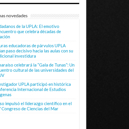
mas novedades
dadanos de la UPLA: El emotivo
ncuentro que celebra décadas de
ación
uras educadoras de párvulos UPLA
ian paso decisivo hacia las aulas con su
dicional investidura
paraíso celebrará la “Gala de Tunas”: Un
uentro cultural de las universidades del
UV
estigador UPLA participó en histórica
ferencia Internacional de Estudios
ígenas
o impulsó el liderazgo científico en el
 Congreso de Ciencias del Mar