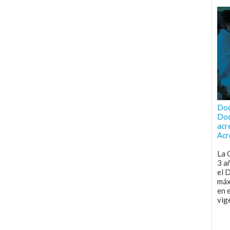
Doc
Doc
acr
Acr
La 
3 a
el 
máx
en 
vig