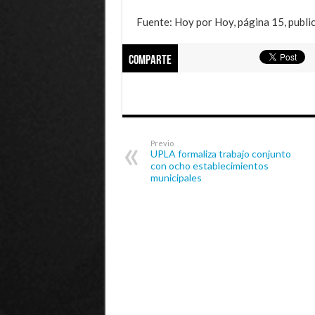
Fuente: Hoy por Hoy, página 15, public
Comparte
Previo
UPLA formaliza trabajo conjunto
con ocho establecimientos
municipales