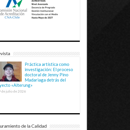
vista
Práctica artística como
investigación: El proceso
doctoral de Jenny Pino
Madariaga detrás del
yecto «Alterung»
 de julio de 2026
uramiento de la Calidad