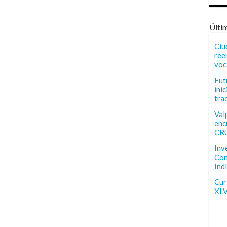
Últi
Ciu
ree
voc
Fut
inic
tra
Val
enc
CR
Inv
Con
Ind
Curs
XLV