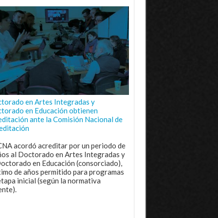
torado en Artes Integradas y
torado en Educación obtienen
editación ante la Comisión Nacional de
editación
CNA acordó acreditar por un periodo de
ños al Doctorado en Artes Integradas y
Doctorado en Educación (consorciado),
imo de años permitido para programas
etapa inicial (según la normativa
ente).