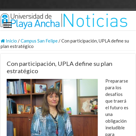
Inicio
/
Campus San Felipe
/
Con participación, UPLA define su
plan estratégico
Con participación, UPLA define su plan
estratégico
Prepararse
para los
desafíos
que traerá
el futuro es
una
obligación
ineludible
para