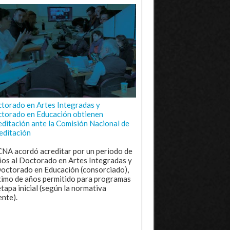
torado en Artes Integradas y
torado en Educación obtienen
editación ante la Comisión Nacional de
editación
CNA acordó acreditar por un periodo de
ños al Doctorado en Artes Integradas y
Doctorado en Educación (consorciado),
imo de años permitido para programas
etapa inicial (según la normativa
ente).