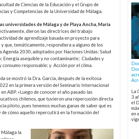
acultad de Ciencias de la Educación y el Grupo de
ncias y Competencias de la Universidad de Málaga.
as universidades de Málaga y de Playa Ancha, María
ctivamente, dieron las directrices del trabajo
actividad de aprendizaje basada en proyecto para
 y que, temáticamente, respondiera a alguno de los
 la Agenda 2030, adoptados por Naciones Unidas: Salud
o; Energía asequible y no contaminante; Ciudades y
Doc
 consumo responsable; y Acción por el clima.
Doc
acr
da se mostró la Dra. García, después de la exitosa
Acr
022 en la primera versión del Seminario Internacional
La 
 en ABP. «Luego de conocer el año pasado las
3 a
ucativos chilenos, que tuvieron una repercusión directa
el 
ncia piloto, pues tenemos muchas ganas de saber qué es
máx
 de cómo aquello repercutirá en la formación del
en 
vig
e Málaga la
valiosa