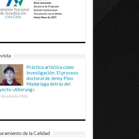
vista
Práctica artística como
investigación: El proceso
doctoral de Jenny Pino
Madariaga detrás del
yecto «Alterung»
 de julio de 2026
uramiento de la Calidad