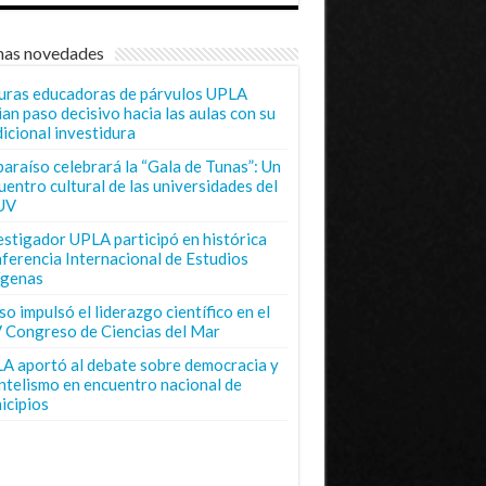
mas novedades
uras educadoras de párvulos UPLA
ian paso decisivo hacia las aulas con su
dicional investidura
paraíso celebrará la “Gala de Tunas”: Un
uentro cultural de las universidades del
UV
estigador UPLA participó en histórica
ferencia Internacional de Estudios
ígenas
o impulsó el liderazgo científico en el
 Congreso de Ciencias del Mar
A aportó al debate sobre democracia y
entelismo en encuentro nacional de
icipios