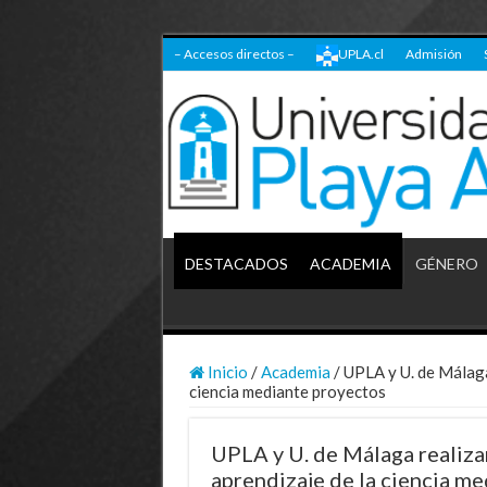
– Accesos directos –
UPLA.cl
Admisión
DESTACADOS
ACADEMIA
GÉNERO
Inicio
/
Academia
/
UPLA y U. de Málaga
ciencia mediante proyectos
UPLA y U. de Málaga realiza
aprendizaje de la ciencia m