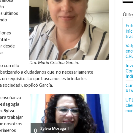
ón
os últimos
Últi
ando
Fut
inic
ciones
tra
tal -
Val
ar desde
enc
os
CR
Dra. María Cristina García.
Inv
o con ello
Con
fabetizando a ciudadanos que, no necesariamente
Ind
s un requisito. Lo que buscamos es brindarles
a sociedad», explicó García.
Curs
XLV
 enseñanza-
UPL
Pedagogía
cli
mun
. Sylva
ara trabajar
ue nosotros
primeros