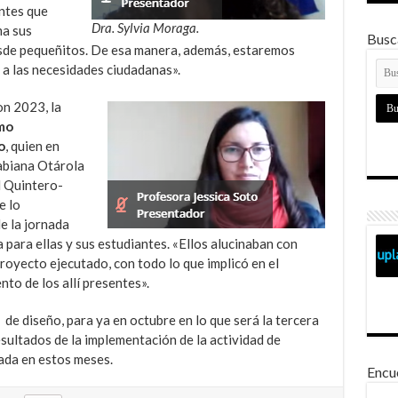
ntes que
Dra. Sylvia Moraga.
ma sus
Busca
esde pequeñitos. De esa manera, además, estaremos
 a las necesidades ciudadanas».
on 2023, la
rmo
o
, quien en
abiana Otárola
 Quintero-
e lo
e la jornada
para ellas y sus estudiantes. «Ellos alucinaban con
proyecto ejecutado, con todo lo que implicó en el
nto de los allí presentes».
o de diseño, para ya en octubre en lo que será la tercera
sultados de la implementación de la actividad de
da en estos meses.
Encu