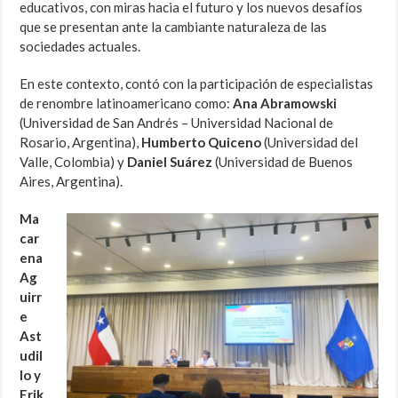
educativos, con miras hacia el futuro y los nuevos desafíos
que se presentan ante la cambiante naturaleza de las
sociedades actuales.
En este contexto, contó con la participación de especialistas
de renombre latinoamericano como:
Ana Abramowski
(Universidad de San Andrés – Universidad Nacional de
Rosario, Argentina),
Humberto Quiceno
(Universidad del
Valle, Colombia) y
Daniel Suárez
(Universidad de Buenos
Aires, Argentina).
Ma
car
ena
Ag
uirr
e
Ast
udil
lo y
Erik