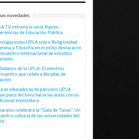
mas novedades
A TV estrena la serie Raíces:
eriencias de Educación Pública
estigaciones UPLA sobre Religiosidad
enina y Filosofía en el exilio destacaron
encuentro internacional de estudios
oniales
dadanos de la UPLA: El emotivo
ncuentro que celebra décadas de
ación
uras educadoras de párvulos UPLA
ian paso decisivo hacia las aulas con su
dicional investidura
paraíso celebrará la “Gala de Tunas”: Un
uentro cultural de las universidades del
UV