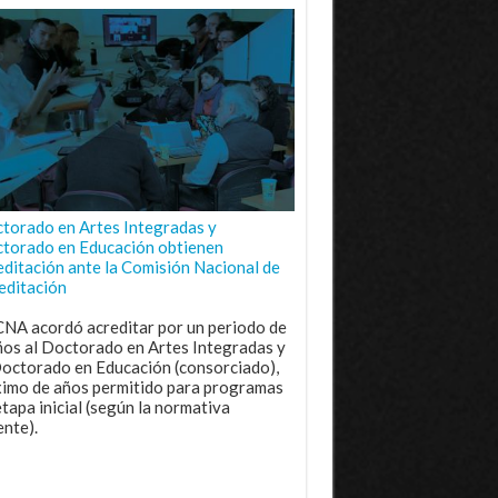
torado en Artes Integradas y
torado en Educación obtienen
editación ante la Comisión Nacional de
editación
CNA acordó acreditar por un periodo de
ños al Doctorado en Artes Integradas y
Doctorado en Educación (consorciado),
imo de años permitido para programas
etapa inicial (según la normativa
ente).