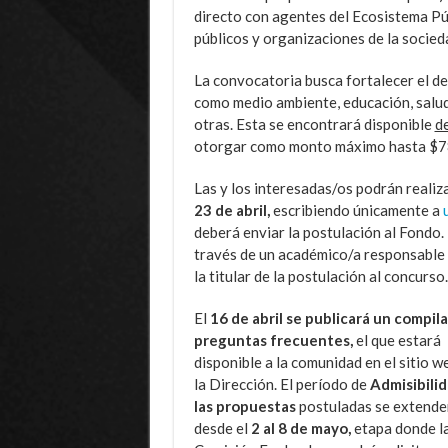
directo con agentes del Ecosistema Pú
públicos y organizaciones de la socieda
La convocatoria busca fortalecer el de
como medio ambiente, educación, salud,
otras. Esta se encontrará disponible
de
otorgar como monto máximo hasta $789.
Las y los interesadas/os podrán realiz
23 de abril,
escribiendo únicamente a
deberá enviar la postulación al Fondo.
través de un académico/a responsable o
la titular de la postulación al concurso.
El
16 de abril se publicará un compil
preguntas frecuentes,
el que estará
disponible a la comunidad en el sitio w
la Dirección. El período de
Admisibili
las propuestas
postuladas se extende
desde el
2 al 8 de mayo,
etapa donde l