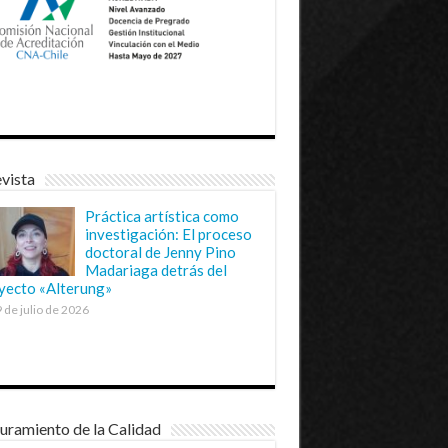
vista
Práctica artística como
investigación: El proceso
doctoral de Jenny Pino
Madariaga detrás del
yecto «Alterung»
 de julio de 2026
uramiento de la Calidad