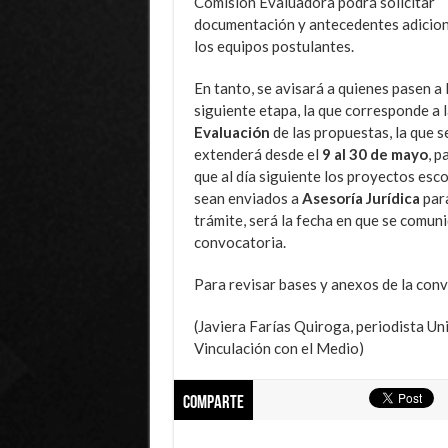
Comisión Evaluadora podrá solicitar
documentación y antecedentes adicion
los equipos postulantes.
En tanto, se avisará a quienes pasen a 
siguiente etapa, la que corresponde a l
Evaluación
de las propuestas, la que s
extenderá desde el
9 al 30 de mayo
, p
que al día siguiente los proyectos esc
sean enviados a
Asesoría Jurídica
para
trámite, será la fecha en que se comun
convocatoria.
Para revisar bases y anexos de la con
(Javiera Farías Quiroga, periodista Un
Vinculación con el Medio)
Comparte