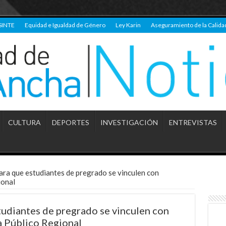
SINTE
Equidad e Igualdad de Género
Ley Karin
Aseguramiento de la Calida
CULTURA
DEPORTES
INVESTIGACIÓN
ENTREVISTAS
ra que estudiantes de pregrado se vinculen con
ional
udiantes de pregrado se vinculen con
a Público Regional