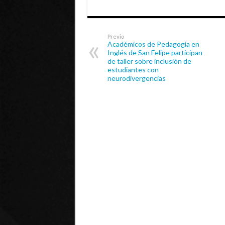
Previo
Académicos de Pedagogía en
Inglés de San Felipe participan
de taller sobre inclusión de
estudiantes con
neurodivergencias