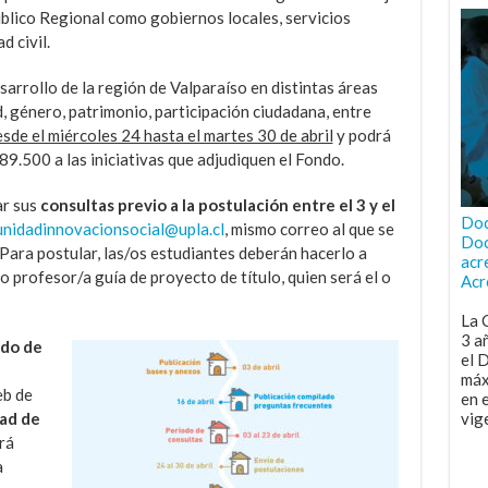
blico Regional como gobiernos locales, servicios
d civil.
sarrollo de la región de Valparaíso en distintas áreas
 género, patrimonio, participación ciudadana, entre
sde el miércoles 24 hasta el martes 30 de abril
y podrá
500 a las iniciativas que adjudiquen el Fondo.
ar sus
consultas previo a la postulación entre el 3 y el
Doc
unidadinnovacionsocial@upla.cl
, mismo correo al que se
Doc
 Para postular, las/os estudiantes deberán hacerlo a
acr
 profesor/a guía de proyecto de título, quien será el o
Acr
La 
3 a
ado de
el 
máx
eb de
en 
dad de
vig
rá
a