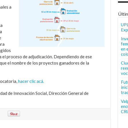
ales a
Últi
UPL
la
Exp
a
e
Inv
fem
ara
en 
ogidos
col
 el proceso de adjudicación. Dependiendo de ese
ique el nombre de los proyectos ganadores de la
Ciu
ree
voc
vocatoria,
hacer clic acá.
Fut
inic
tra
idad de Innovación Social, Dirección General de
Val
enc
CR