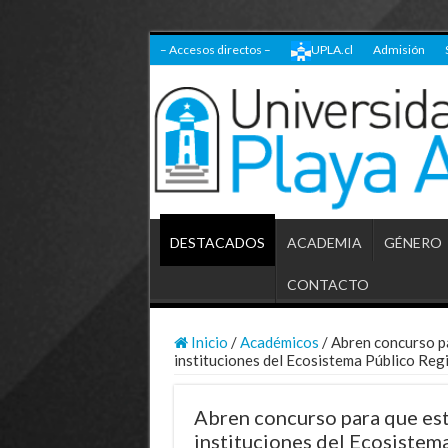
– Accesos directos –
UPLA.cl
Admisión
DESTACADOS
ACADEMIA
GÉNERO
CONTACTO
Inicio
/
Académicos
/
Abren concurso pa
instituciones del Ecosistema Público Reg
Abren concurso para que est
instituciones del Ecosistem