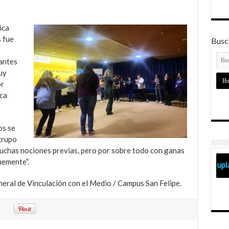
ica
 fue
Busca
iantes
uy
or
ica
os se
grupo
uchas nociones previas, pero por sobre todo con ganas
memente”.
eral de Vinculación con el Medio / Campus San Felipe.