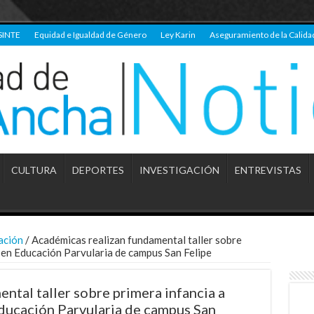
SINTE
Equidad e Igualdad de Género
Ley Karin
Aseguramiento de la Calida
CULTURA
DEPORTES
INVESTIGACIÓN
ENTREVISTAS
ación
/
Académicas realizan fundamental taller sobre
o en Educación Parvularia de campus San Felipe
ntal taller sobre primera infancia a
ducación Parvularia de campus San