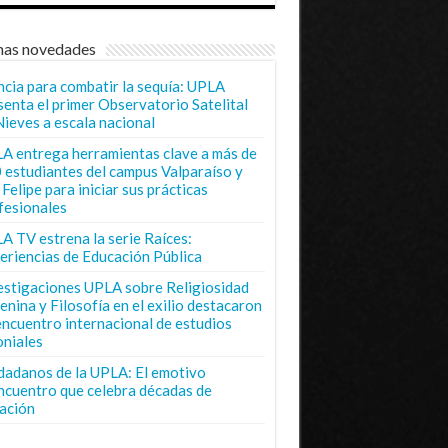
mas novedades
ncia para combatir la sequía: UPLA
senta el primer Observatorio Satelital
Nieves a escala nacional
A entrega herramientas clave a más de
 estudiantes del campus Valparaíso y
Felipe para iniciar sus prácticas
fesionales
A TV estrena la serie Raíces:
eriencias de Educación Pública
estigaciones UPLA sobre Religiosidad
enina y Filosofía en el exilio destacaron
encuentro internacional de estudios
oniales
dadanos de la UPLA: El emotivo
ncuentro que celebra décadas de
ación