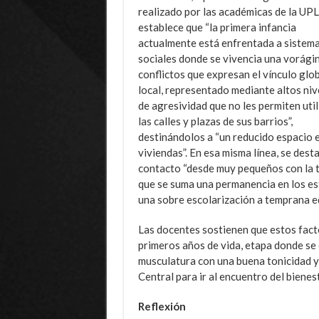
realizado por las académicas de la UP
establece que “la primera infancia
actualmente está enfrentada a sistem
sociales donde se vivencia una vorági
conflictos que expresan el vínculo glob
local, representado mediante altos niv
de agresividad que no les permiten util
las calles y plazas de sus barrios”,
destinándolos a “un reducido espacio e
viviendas”. En esa misma línea, se dest
contacto “desde muy pequeños con la tec
que se suma una permanencia en los es
una sobre escolarización a temprana e
Las docentes sostienen que estos facto
primeros años de vida, etapa donde se 
musculatura con una buena tonicidad y 
Central para ir al encuentro del bienest
Reflexión