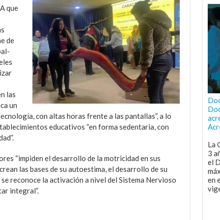
LA que
as
ne de
al-
eles
izar
n las
Doc
aca un
Doc
nología, con altas horas frente a las pantallas”, a lo
acr
tablecimientos educativos “en forma sedentaria, con
Acr
dad”.
La 
3 a
res “impiden el desarrollo de la motricidad en sus
el 
crean las bases de su autoestima, el desarrollo de su
máx
se reconoce la activación a nivel del Sistema Nervioso
en 
vig
ar integral”.