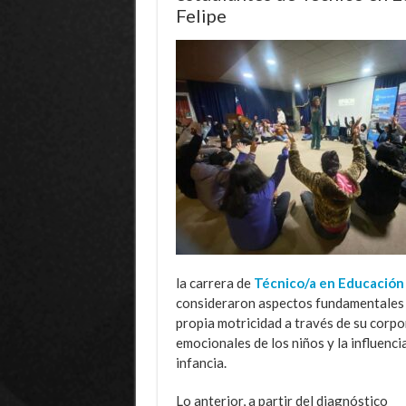
Felipe
la carrera de
Técnico/a en Educación 
consideraron aspectos fundamentales p
propia motricidad a través de su corpo
emocionales de los niños y la influenci
infancia.
Lo anterior, a partir del diagnóstico