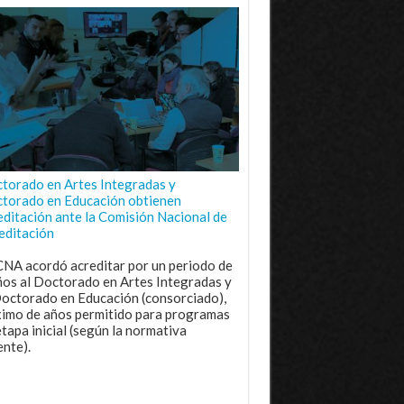
torado en Artes Integradas y
torado en Educación obtienen
editación ante la Comisión Nacional de
editación
CNA acordó acreditar por un periodo de
ños al Doctorado en Artes Integradas y
Doctorado en Educación (consorciado),
imo de años permitido para programas
etapa inicial (según la normativa
ente).