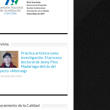
vista
Práctica artística como
investigación: El proceso
doctoral de Jenny Pino
Madariaga detrás del
yecto «Alterung»
 de julio de 2026
uramiento de la Calidad