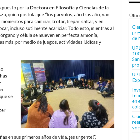
xpuesto por la
Doctora en Filosofía y Ciencias de la
za,
quien postula que “los párvulos, año tras año, van
Últi
momentos para caminar, trotar, trepar, saltar, y en
Cie
ocar, incluso sutilmente acariciar. Todo esto, mientras al
pre
, órgano y célula se mueven en perfecta armonía,
de 
as más, por medio de juegos, actividades lúdicas y
UPL
100
San 
pro
no
UPL
chas
Exp
e
er
Inv
fem
 qué se
en 
col
cer
Ciu
ree
voc
ñas en sus primeros años de vida, ¡es urgente!”,