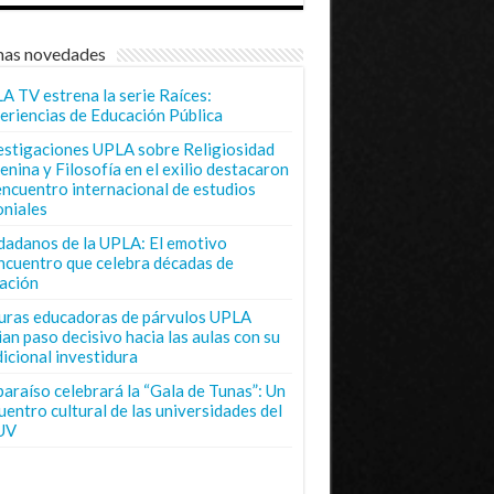
mas novedades
A TV estrena la serie Raíces:
eriencias de Educación Pública
estigaciones UPLA sobre Religiosidad
enina y Filosofía en el exilio destacaron
encuentro internacional de estudios
oniales
dadanos de la UPLA: El emotivo
ncuentro que celebra décadas de
ación
uras educadoras de párvulos UPLA
ian paso decisivo hacia las aulas con su
dicional investidura
paraíso celebrará la “Gala de Tunas”: Un
uentro cultural de las universidades del
UV