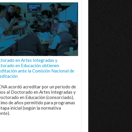
torado en Artes Integradas y
torado en Educación obtienen
editación ante la Comisión Nacional de
editación
CNA acordó acreditar por un periodo de
ños al Doctorado en Artes Integradas y
Doctorado en Educación (consorciado),
imo de años permitido para programas
etapa inicial (según la normativa
ente).