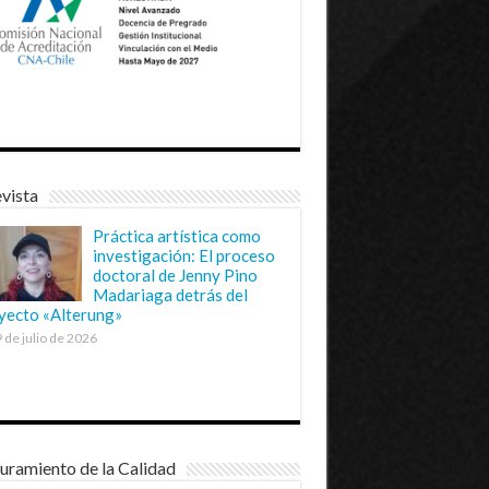
vista
Práctica artística como
investigación: El proceso
doctoral de Jenny Pino
Madariaga detrás del
yecto «Alterung»
 de julio de 2026
uramiento de la Calidad