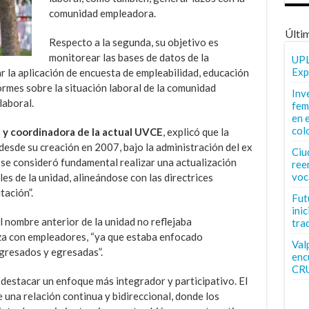
comunidad empleadora.
Últi
Respecto a la segunda, su objetivo es
monitorear las bases de datos de la
UPL
Exp
r la aplicación de encuesta de empleabilidad, educación
ormes sobre la situación laboral de la comunidad
Inv
laboral.
fem
en 
col
 y coordinadora de la actual UVCE
, explicó que la
esde su creación en 2007, bajo la administración del ex
Ciu
 se consideró fundamental realizar una actualización
ree
voc
les de la unidad, alineándose con las directrices
tación”.
Fut
inic
 nombre anterior de la unidad no reflejaba
tra
za con empleadores, “ya que estaba enfocado
Val
gresados y egresadas”.
enc
CR
destacar un enfoque más integrador y participativo. El
una relación continua y bidireccional, donde los