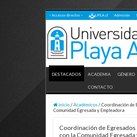
– Accesos directos –
UPLA.cl
Admisión
DESTACADOS
ACADEMIA
GÉNERO
CONTACTO
Inicio
/
Académicos
/
Coordinación de 
Comunidad Egresada y Empleadora
Coordinación de Egresados 
con la Comunidad Egresada