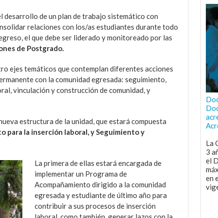
 desarrollo de un plan de trabajo sistemático con
nsolidar relaciones con los/as estudiantes durante todo
egreso, el que debe ser liderado y monitoreado por las
ones de Postgrado.
atro ejes temáticos que contemplan diferentes acciones
 permanente con la comunidad egresada: seguimiento,
ral, vinculación y construcción de comunidad, y
Doc
Doc
acr
nueva estructura de la unidad, que estará compuesta
Acr
para la inserción laboral, y Seguimiento y
La 
3 a
el 
La primera de ellas estará encargada de
máx
implementar un Programa de
en 
Acompañamiento dirigido a la comunidad
vig
egresada y estudiante de último año para
contribuir a sus procesos de inserción
laboral, como también, generar lazos con la