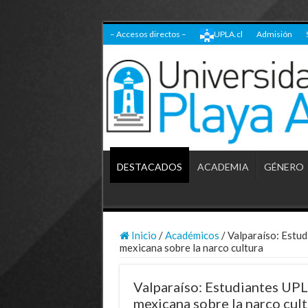
– Accesos directos –
UPLA.cl
Admisión
DESTACADOS
ACADEMIA
GÉNERO
Inicio
/
Académicos
/
Valparaíso: Estu
mexicana sobre la narco cultura
Valparaíso: Estudiantes UPL
mexicana sobre la narco cul