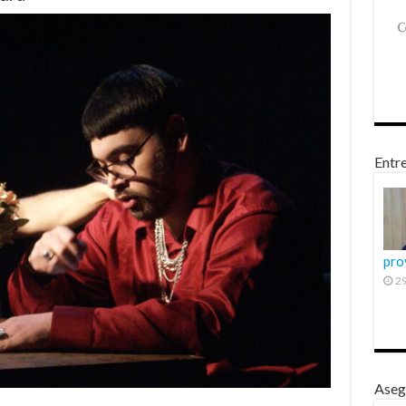
Entre
pro
29
Aseg