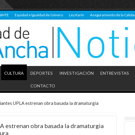
SINTE
Equidad e Igualdad de Género
Ley Karin
Aseguramiento de la Calida
CULTURA
DEPORTES
INVESTIGACIÓN
ENTREVISTAS
CONTACTO
diantes UPLA estrenan obra basada la dramaturgia
A estrenan obra basada la dramaturgia
tura