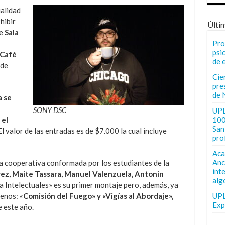
ualidad
hibir
Últi
de
Sala
Pro
a
psi
“Café
de 
 de
Cie
pre
de 
a se
n
SONY DSC
UPL
100
 el
San 
l valor de las entradas es de $7.000 la cual incluye
pro
Aca
Anc
a cooperativa conformada por los estudiantes de la
int
rez, Maite Tassara, Manuel Valenzuela, Antonin
alg
ra Intelectuales» es su primer montaje pero, además, ya
UPL
enos: «
Comisión del Fuego» y «Vigías al Abordaje»,
Exp
e este año.