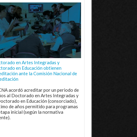
torado en Artes Integradas y
torado en Educación obtienen
editación ante la Comisión Nacional de
editación
CNA acordó acreditar por un periodo de
ños al Doctorado en Artes Integradas y
Doctorado en Educación (consorciado),
imo de años permitido para programas
etapa inicial (según la normativa
ente).