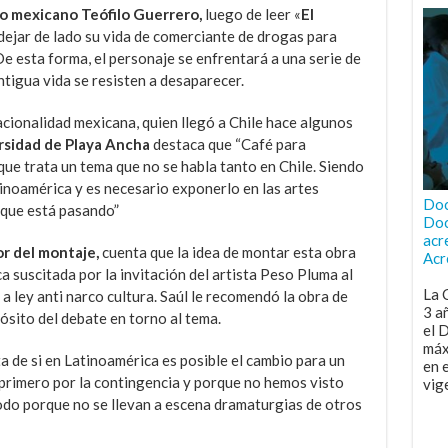
 mexicano Teófilo Guerrero,
luego de leer «
El
dejar de lado su vida de comerciante de drogas para
De esta forma, el personaje se enfrentará a una serie de
ntigua vida se resisten a desaparecer.
acionalidad mexicana, quien llegó a Chile hace algunos
rsidad de Playa Ancha
destaca que “Café para
que trata un tema que no se habla tanto en Chile. Siendo
inoamérica y es necesario exponerlo en las artes
Doc
 que está pasando”
Doc
acr
r del montaje,
cuenta que la idea de montar esta obra
Acr
a suscitada por la invitación del artista Peso Pluma al
La 
 a ley anti narco cultura. Saúl le recomendó la obra de
3 a
sito del debate en torno al tema.
el 
máx
a de si en Latinoamérica es posible el cambio para un
en 
 primero por la contingencia y porque no hemos visto
vig
odo porque no se llevan a escena dramaturgias de otros