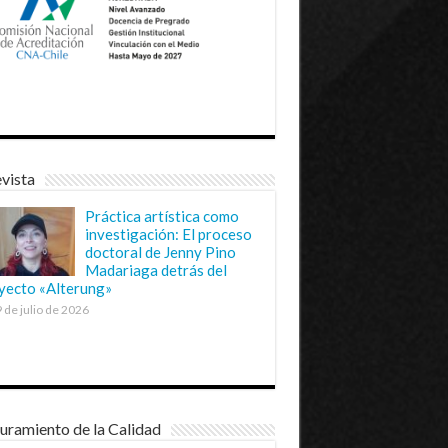
vista
Práctica artística como
investigación: El proceso
doctoral de Jenny Pino
Madariaga detrás del
yecto «Alterung»
 de julio de 2026
uramiento de la Calidad