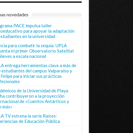
mas novedades
grama PACE impulsa taller
coeducativo para apoyar la adaptación
estudiantes en la universidad
ncia para combatir la sequía: UPLA
senta el primer Observatorio Satelital
Nieves a escala nacional
A entrega herramientas clave a más de
 estudiantes del campus Valparaíso y
Felipe para iniciar sus prácticas
fesionales
démicos de la Universidad de Playa
ha contribuyeron a la proyección
ernacional de «Cuentos Antárticos y
o más»
A TV estrena la serie Raíces:
eriencias de Educación Pública