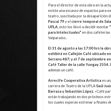
Para el director de esta obra en la act
existe una escasez de espacios para ex
teatro, suscitada por la desaparición 
Pascal 79
y el
cierre temporal de Sal
UPLA
, esto los llevó a decidir montar
para Intelectuales”
en dos cafeterías
Valparaíso.
El 31 de agosto a las 17:00 hrs la obr
exhibirá en Callejón Café ubicado e
Serrano 487; y el 7 de septiembre en
Café Taller de la calle Yungay 2554.
E
además un café.
Arrecife Cooperativa Artística
es un
carrera de Teatro de la UPLA
Saúl Juá
Barraza y Sebastián López
. «Café pa
están trabajando en dos próximos estr
los cuales esperan estrenar a finales d