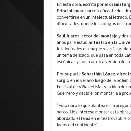
En esta obra, escrita por el
dramaturgo
Principito»
un narcotraficante decide 
convertirse en un intelectual letrado. 
dificultades, donde los códigos de su a
Saúl Juárez, actor del montaje
y de n
años para estudiar
teatro en la Unive
Intelectuales es una pieza arriesgada, 
un tema delicado, que pasa en toda Lat
escénicas y mostrar otra versión de lo
Por su parte
Sebastián López, directo
surgió en el verano luego de la polémic
Festival de Viña del Mar y la idea de un
Guerrero y decidieron montarla a propó
“Esta obra lo que plantea es la pregunt
narco. Nos interesa montar esta obra,
abordado el tema en el teatro, sobre t
lados del continente”