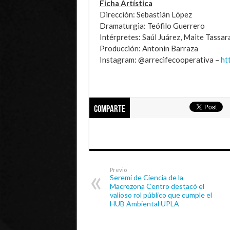
Ficha Artística
Dirección: Sebastián López
Dramaturgia: Teófilo Guerrero
Intérpretes: Saúl Juárez, Maite Tassa
Producción: Antonin Barraza
Instagram: @arrecifecooperativa –
ht
Comparte
Previo
Seremi de Ciencia de la
Macrozona Centro destacó el
valioso rol público que cumple el
HUB Ambiental UPLA