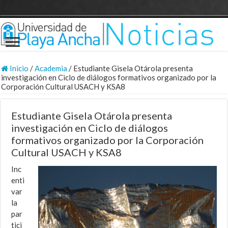
Inicio
/
Academia
/
Estudiante Gisela Otárola presenta
investigación en Ciclo de diálogos formativos organizado por la
Corporación Cultural USACH y KSA8
Estudiante Gisela Otárola presenta
investigación en Ciclo de diálogos
formativos organizado por la Corporación
Cultural USACH y KSA8
Inc
enti
var
la
par
tici