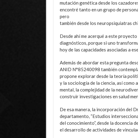
mutación genética desde los cazadores
encontré tanto en un grupo de persona
pero
también desde los neuropsiquiatras ch
Desde ahí me acerqué a este proyecto 
diagnósticos, porque si uno transform
hoy de las capacidades asociadas a ese
Además de abordar esta pregunta desde 
ANID N°85240098 también contempla un
propone explorar desde la teoría políti
y la sociología de la ciencia, así como
mental, la complejidad de la neurodiver
construir investigaciones en salud men
De esa manera, la incorporación del Dr.
departamento, “Estudios interseccionale
del conocimiento”, desde la docencia d
el desarrollo de actividades de vincula