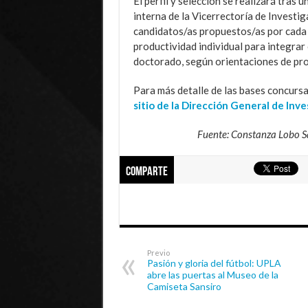
El perfil y selección se realizará tras
interna de la Vicerrectoría de Investi
candidatos/as propuestos/as por cada
productividad individual para integra
doctorado, según orientaciones de pr
Para más detalle de las bases concursab
sitio de la Dirección General de Inv
Fuente: Constanza Lobo Sá
Comparte
Previo
Pasión y gloria del fútbol: UPLA
abre las puertas al Museo de la
Camiseta Sansiro