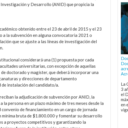
 Investigación y Desarrollo (ANID) que propicia la
adémico obtenido entre el 23 de abril de 2015 y el 23
do a la subvención en alguna convocatoria 2021 o
ación que se ajuste a las líneas de investigación del
n.
Doc
nstitucional considerará una (1) propuesta por cada
Doc
cultades universitarias, con excepción de aquellas
acr
 de doctorado y magíster, que deberá incorporar una
Acr
ecanaturas y direcciones de departamento
La 
de instalación del candidato/a.
3 a
el 
reciban la adjudicación de subvención por ANID, la
máx
 a la persona en un plazo máximo de tres meses desde la
en 
l convenio de financiamiento en un cargo de jornada
vig
 mínima bruta de $1.800.000 y fomentar su desarrollo
s a proyectos competitivos y garantizando la