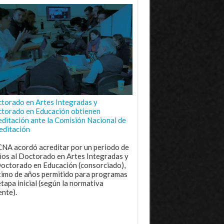
torado en Artes Integradas y
torado en Educación obtienen
editación ante la Comisión Nacional de
editación
CNA acordó acreditar por un periodo de
ños al Doctorado en Artes Integradas y
Doctorado en Educación (consorciado),
imo de años permitido para programas
etapa inicial (según la normativa
ente).