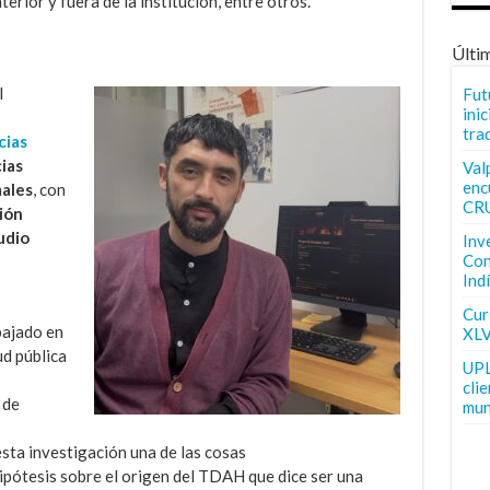
terior y fuera de la institución, entre otros.
Últi
l
Fut
inic
tra
cias
ias
Val
enc
males
, con
CR
ión
tudio
Inv
Con
Ind
Curs
bajado en
XLV
ud pública
UPL
cli
 de
mun
sta investigación una de las cosas
ipótesis sobre el origen del TDAH que dice ser una