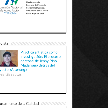
vista
Práctica artística como
investigación: El proceso
doctoral de Jenny Pino
Madariaga detrás del
yecto «Alterung»
 de julio de 2026
uramiento de la Calidad