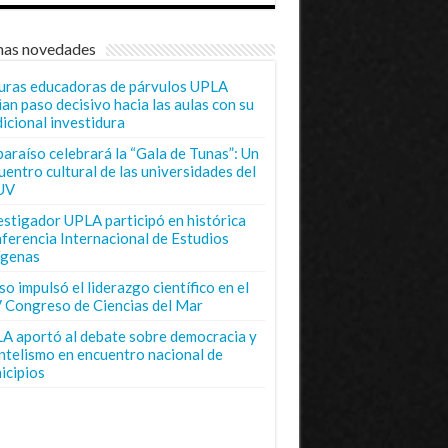
mas novedades
uras educadoras de párvulos UPLA
ian paso decisivo hacia las aulas con su
dicional investidura
paraíso celebrará la “Gala de Tunas”: Un
uentro cultural de las universidades del
UV
estigador UPLA participó en histórica
ferencia Internacional de Estudios
ígenas
o impulsó el liderazgo científico en el
 Congreso de Ciencias del Mar
A aportó al debate sobre democracia y
entelismo en encuentro nacional de
icipios