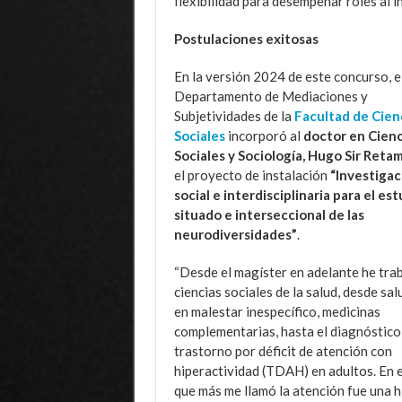
flexibilidad para desempeñar roles al in
Postulaciones exitosas
En la versión 2024 de este concurso, e
Departamento de Mediaciones y
Subjetividades de la
Facultad de Cien
Sociales
incorporó al
doctor en Cienc
Sociales y Sociología, Hugo Sir Reta
el proyecto de instalación
“Investigac
social e interdisciplinaria para el es
situado e interseccional de las
neurodiversidades”
.
“Desde el magíster en adelante he tra
ciencias sociales de la salud, desde sal
en malestar inespecífico, medicinas
complementarias, hasta el diagnóstico
trastorno por déficit de atención con
hiperactividad (TDAH) en adultos. En e
que más me llamó la atención fue una h