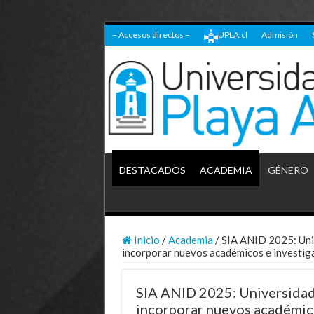
– Accesos directos –
UPLA.cl
Admisión
DESTACADOS
ACADEMIA
GÉNERO
Inicio
/
Academia
/
SIA ANID 2025: Uni
incorporar nuevos académicos e investig
SIA ANID 2025: Universidad
incorporar nuevos académic