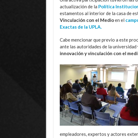
actualización de la
Política Instituci
estamentos al interior de la casa de es
Vinculación con el Medio
en el
campu
Exactas de la UPLA.
Cabe mencionar que previo a este pro
ante las autoridades de la universidad 
innovación y vinculación con el medi
empleadores, expertos y actores exter