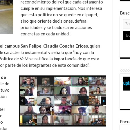
reconocimiento del rol que cada estamento
cumple en su implementación. Nos interesa
Busca
que esta política no se quede en el papel,
sino que oriente decisiones, defina
prioridades y se traduzca en acciones
concretas en cada unidad”.
el campus San Felipe, Claudia Concha Erices
, quien
de carácter triestamental y señaló que “hoy con la
Política de VcM se ratifica la importancia de que esta
r parte de los integrantes de esta comunidad”.
 de
le de
tuvo
ción
del
e.
Encu
mo
nador