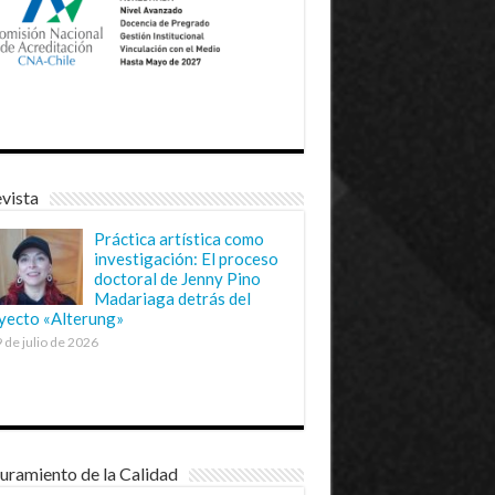
vista
Práctica artística como
investigación: El proceso
doctoral de Jenny Pino
Madariaga detrás del
yecto «Alterung»
 de julio de 2026
uramiento de la Calidad