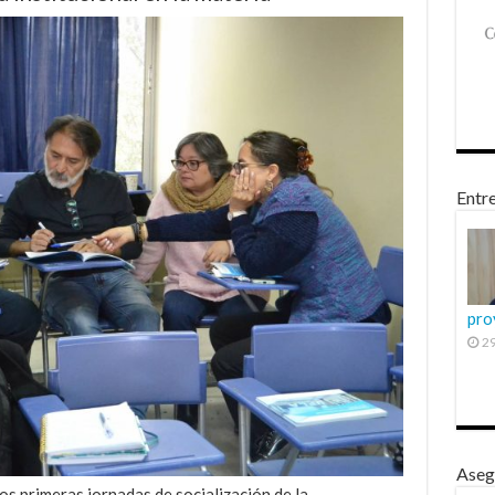
Entre
pro
29
Aseg
os primeras jornadas de socialización de la