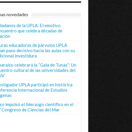
mas novedades
dadanos de la UPLA: El emotivo
ncuentro que celebra décadas de
ación
uras educadoras de párvulos UPLA
ian paso decisivo hacia las aulas con su
dicional investidura
paraíso celebrará la “Gala de Tunas”: Un
uentro cultural de las universidades del
UV
estigador UPLA participó en histórica
ferencia Internacional de Estudios
ígenas
o impulsó el liderazgo científico en el
 Congreso de Ciencias del Mar