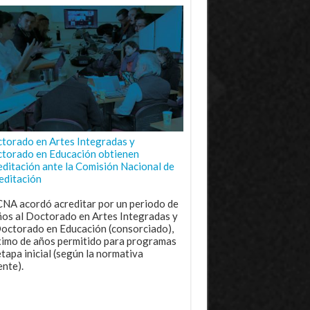
torado en Artes Integradas y
torado en Educación obtienen
editación ante la Comisión Nacional de
editación
CNA acordó acreditar por un periodo de
ños al Doctorado en Artes Integradas y
Doctorado en Educación (consorciado),
imo de años permitido para programas
etapa inicial (según la normativa
ente).