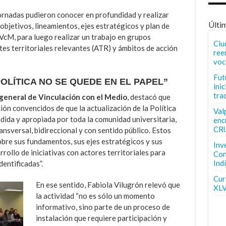
ornadas pudieron conocer en profundidad y realizar
Últi
objetivos, lineamientos, ejes estratégicos y plan de
e VcM, para luego realizar un trabajo en grupos
Ciu
tes territoriales relevantes (ATR) y ámbitos de acción
ree
voc
Fut
OLÍTICA NO SE QUEDE EN EL PAPEL”
inic
tra
 general de Vinculación con el Medio
, destacó que
ión convencidos de que la actualización de la Política
Val
dida y apropiada por toda la comunidad universitaria,
enc
CR
nsversal, bidireccional y con sentido público. Estos
obre sus fundamentos, sus ejes estratégicos y sus
Inv
rollo de iniciativas con actores territoriales para
Con
Ind
entificadas”.
Curs
En ese sentido, Fabiola Vilugrón relevó que
XLV
la actividad “no es sólo un momento
informativo, sino parte de un proceso de
instalación que requiere participación y