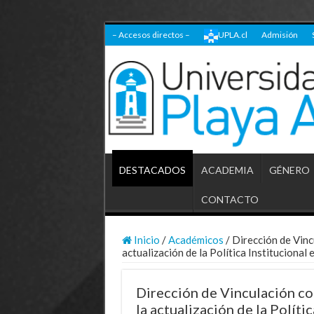
– Accesos directos –
UPLA.cl
Admisión
DESTACADOS
ACADEMIA
GÉNERO
CONTACTO
Inicio
/
Académicos
/
Dirección de Vincu
actualización de la Política Institucional 
Dirección de Vinculación con
la actualización de la Polític