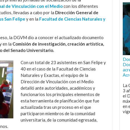
onal de Vinculación con el Medio
con los diferentes
tudios, llevadas a cabo por la
Dirección General de
s San Felipe
y en la
Facultad de Ciencias Naturales y
ceso, la DGVM dio a conocer el actualizado documento
y en la
Comisión de investigación, creación artística,
o del Senado Universitario.
Doc
Con un total de 23 asistentes en San Felipe y
Doc
40 en el caso de la Facultad de Ciencias
acr
Acr
Naturales y Exactas, el equipo de la
Dirección de Vinculación con el Medio
La 
detalló ante autoridades, académicos y
3 a
funcionarios los principales elementos de
el 
esta herramienta de planificación que fue
máx
en 
actualizada tras un proceso en el que
vig
participaron miembros de la comunidad
universitaria, de la comunidad egresada,
nos.