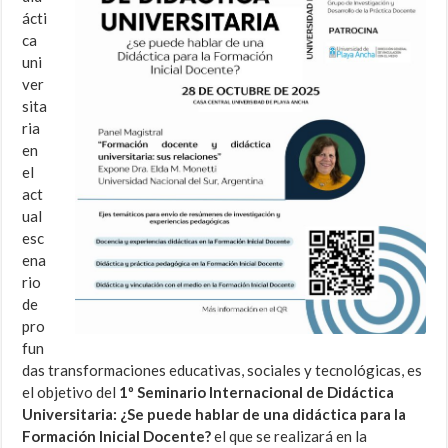
ácti
ca
uni
ver
sita
ria
en
el
act
ual
esc
ena
rio
de
pro
fun
das transformaciones educativas, sociales y tecnológicas, es
el objetivo del
1º Seminario Internacional de Didáctica
Universitaria: ¿Se puede hablar de una didáctica para la
Formación Inicial Docente?
el que se realizará en la