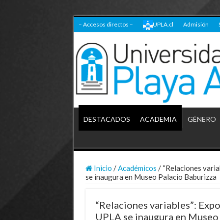
– Accesos directos –
UPLA.cl
Admisión
DESTACADOS
ACADEMIA
GÉNERO
Inicio
/
Académicos
/
“Relaciones varia
se inaugura en Museo Palacio Baburizza
“Relaciones variables”: Exp
UPLA se inaugura en Museo 