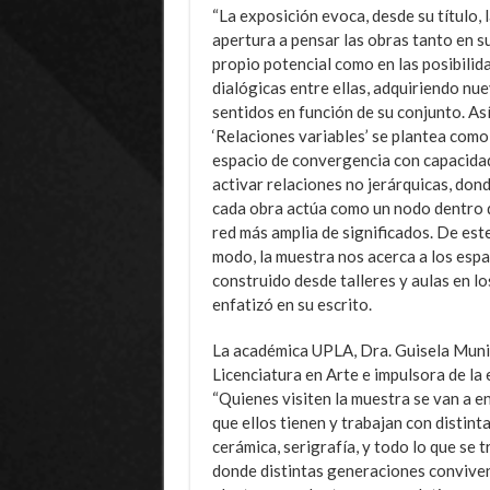
“La exposición evoca, desde su título, 
apertura a pensar las obras tanto en s
propio potencial como en las posibilid
dialógicas entre ellas, adquiriendo nu
sentidos en función de su conjunto. Así
‘Relaciones variables’ se plantea como
espacio de convergencia con capacida
activar relaciones no jerárquicas, don
cada obra actúa como un nodo dentro 
red más amplia de significados. De est
modo, la muestra nos acerca a los espa
construido desde talleres y aulas en lo
enfatizó en su escrito.
La académica UPLA, Dra. Guisela Munit
Licenciatura en Arte e impulsora de la 
“Quienes visiten la muestra se van a en
que ellos tienen y trabajan con distint
cerámica, serigrafía, y todo lo que se t
donde distintas generaciones conviven 