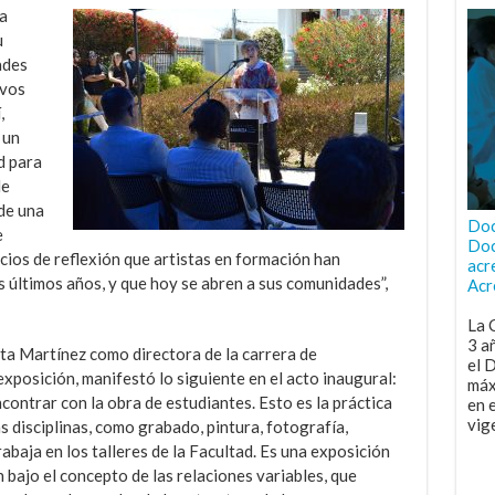
la
u
ades
evos
,
 un
d para
de
de una
Doc
e
Doc
cios de reflexión que artistas en formación han
acr
s últimos años, y que hoy se abren a sus comunidades”,
Acr
La 
3 a
a Martínez como directora de la carrera de
el 
exposición, manifestó lo siguiente en el acto inaugural:
máx
contrar con la obra de estudiantes. Esto es la práctica
en 
vig
as disciplinas, como grabado, pintura, fotografía,
rabaja en los talleres de la Facultad. Es una exposición
bajo el concepto de las relaciones variables, que