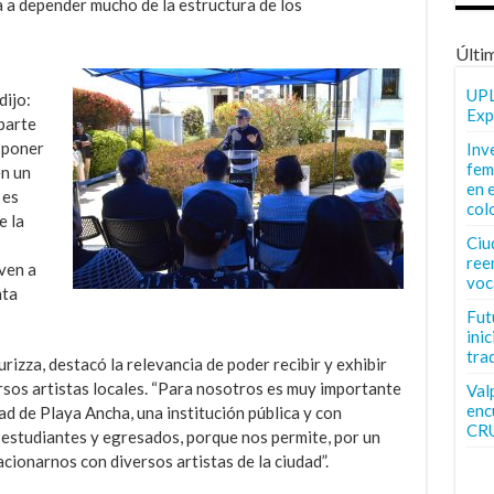
a a depender mucho de la estructura de los
Últi
UPL
dijo:
Exp
parte
 poner
Inv
fem
en un
en 
 es
col
e la
Ciu
ree
ven a
voc
nta
Fut
inic
tra
izza, destacó la relevancia de poder recibir y exhibir
rsos artistas locales. “Para nosotros es muy importante
Val
enc
ad de Playa Ancha, una institución pública y con
CR
s estudiantes y egresados, porque nos permite, por un
lacionarnos con diversos artistas de la ciudad”.