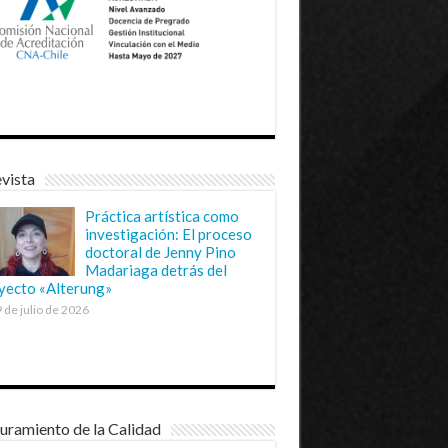
vista
Práctica artística como
investigación: El proceso
doctoral de Jenny Pino
Madariaga detrás del
yecto «Alterung»
 de julio de 2026
uramiento de la Calidad