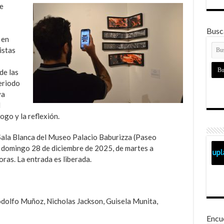
e
Busca
 en
tistas
de las
periodo
va
l
logo y la reflexión.
 Sala Blanca del Museo Palacio Baburizza (Paseo
 domingo 28 de diciembre de 2025, de martes a
ras. La entrada es liberada.
dolfo Muñoz, Nicholas Jackson, Guisela Munita,
Encu