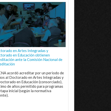
torado en Artes Integradas y
torado en Educación obtienen
editación ante la Comisión Nacional de
editación
CNA acordó acreditar por un periodo de
ños al Doctorado en Artes Integradas y
Doctorado en Educación (consorciado),
imo de años permitido para programas
etapa inicial (según la normativa
ente).