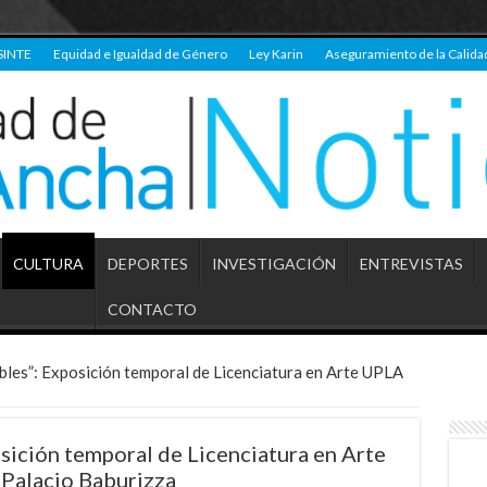
SINTE
Equidad e Igualdad de Género
Ley Karin
Aseguramiento de la Calida
CULTURA
DEPORTES
INVESTIGACIÓN
ENTREVISTAS
CONTACTO
bles”: Exposición temporal de Licenciatura en Arte UPLA
osición temporal de Licenciatura en Arte
Palacio Baburizza