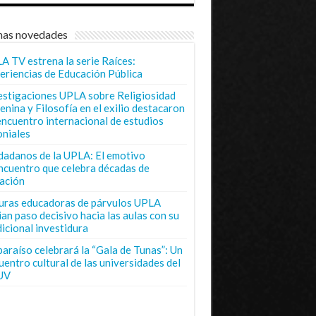
mas novedades
A TV estrena la serie Raíces:
eriencias de Educación Pública
estigaciones UPLA sobre Religiosidad
enina y Filosofía en el exilio destacaron
encuentro internacional de estudios
oniales
dadanos de la UPLA: El emotivo
ncuentro que celebra décadas de
ación
uras educadoras de párvulos UPLA
ian paso decisivo hacia las aulas con su
dicional investidura
paraíso celebrará la “Gala de Tunas”: Un
uentro cultural de las universidades del
UV