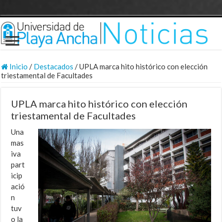
Inicio
/
Destacados
/
UPLA marca hito histórico con elección
triestamental de Facultades
UPLA marca hito histórico con elección
triestamental de Facultades
Una
mas
iva
part
icip
ació
n
tuv
o la