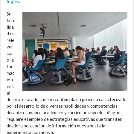
Inglés
.
Su
fina
lida
d es
rele
var
cóm
o la
for
mac
ión
inici
al
del profesorado chileno contempla un proceso caracterizado
por el desarrollo de diversas habilidades y competencias
durante el avance académico y curricular, cuyo despliegue
requiere el empleo de estrategias educativas que transiten
desde la percepción de información nueva hasta la
experimentación activa.