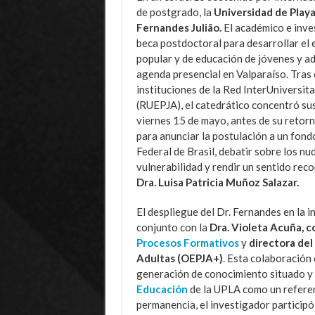
de postgrado, la
Universidad de Play
Fernandes Julião.
El académico e inves
beca postdoctoral para desarrollar el 
popular y de educación de jóvenes y adu
agenda presencial en Valparaíso. Tras 
instituciones de la Red InterUniversit
(RUEPJA), el catedrático concentró sus
viernes 15 de mayo, antes de su retorn
para anunciar la postulación a un fond
Federal de Brasil, debatir sobre los nu
vulnerabilidad y rendir un sentido rec
Dra. Luisa Patricia Muñoz Salazar.
El despliegue del Dr. Fernandes en la 
conjunto con la
Dra. Violeta Acuña, c
Procesos Formativos
y
directora de
Adultas (OEPJA+)
. Esta colaboración
generación de conocimiento situado y a
Educación
de la UPLA como un referen
permanencia, el investigador participó 