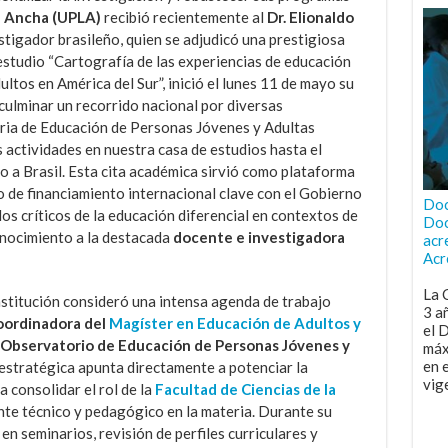
a Ancha (UPLA)
recibió recientemente al
Dr. Elionaldo
tigador brasileño, quien se adjudicó una prestigiosa
estudio “Cartografía de las experiencias de educación
ltos en América del Sur”, inició el lunes 11 de mayo su
culminar un recorrido nacional por diversas
aria de Educación de Personas Jóvenes y Adultas
 actividades en nuestra casa de estudios hasta el
o a Brasil. Esta cita académica sirvió como plataforma
o de financiamiento internacional clave con el Gobierno
Doc
dos críticos de la educación diferencial en contextos de
Doc
onocimiento a la destacada
docente e investigadora
acr
Acr
La 
institución consideró una intensa agenda de trabajo
3 a
oordinadora del
Magíster en Educación de Adultos y
el 
l Observatorio de Educación de Personas Jóvenes y
máx
en 
 estratégica apunta directamente a potenciar la
vig
 consolidar el rol de la
Facultad de Ciencias de la
te técnico y pedagógico en la materia. Durante su
en seminarios, revisión de perfiles curriculares y