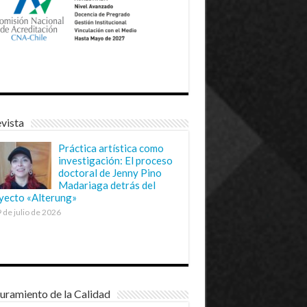
vista
Práctica artística como
investigación: El proceso
doctoral de Jenny Pino
Madariaga detrás del
yecto «Alterung»
 de julio de 2026
uramiento de la Calidad