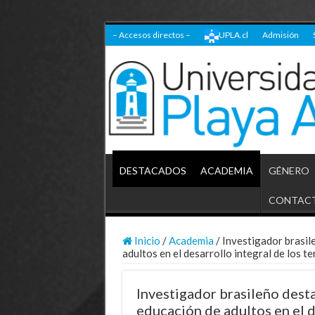
– Accesos directos –
UPLA.cl
Admisión
DESTACADOS
ACADEMIA
GÉNERO
CONTAC
Inicio
/
Academia
/
Investigador brasil
adultos en el desarrollo integral de los te
Investigador brasileño desta
educación de adultos en el de