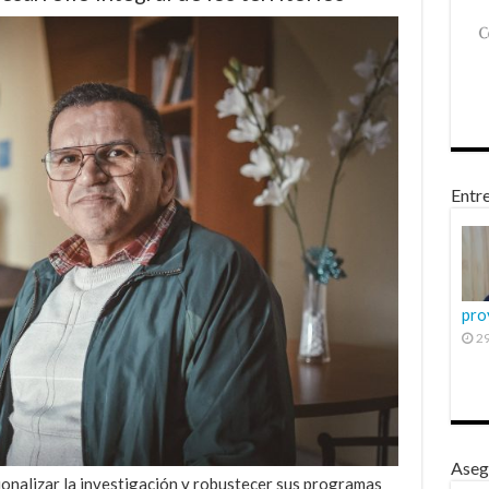
Entre
pro
29
Aseg
ionalizar la investigación y robustecer sus programas