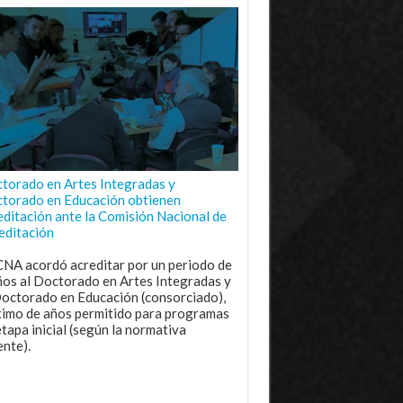
torado en Artes Integradas y
torado en Educación obtienen
editación ante la Comisión Nacional de
editación
CNA acordó acreditar por un periodo de
ños al Doctorado en Artes Integradas y
Doctorado en Educación (consorciado),
imo de años permitido para programas
etapa inicial (según la normativa
ente).