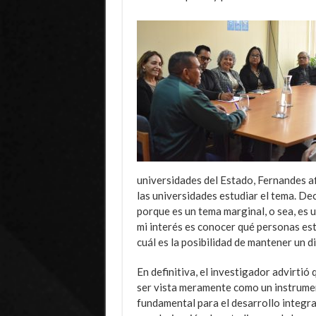
universidades del Estado, Fernandes 
las universidades estudiar el tema. De
porque es un tema marginal, o sea, es 
mi interés es conocer qué personas está
cuál es la posibilidad de mantener un d
En definitiva, el investigador advirti
ser vista meramente como un instrume
fundamental para el desarrollo integral