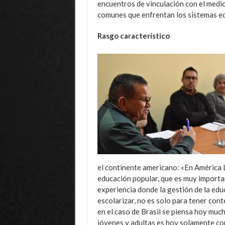
encuentros de vinculación con el medio
comunes que enfrentan los sistemas ed
Rasgo característico
el continente americano: «En América 
educación popular, que es muy importa
experiencia donde la gestión de la edu
escolarizar, no es solo para tener cont
en el caso de Brasil se piensa hoy muc
jóvenes y adultas es hoy solamente con