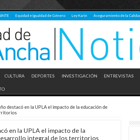
SINTE
Equidad e Igualdad de Género
Ley Karin
Aseguramiento de la Calida
CULTURA
DEPORTES
INVESTIGACIÓN
ENTREVISTAS
TO
eño destacó en la UPLA el impacto de la educación de
rritorios
có en la UPLA el impacto de la
sarrollo integral de los territorios