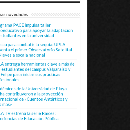
mas novedades
grama PACE impulsa taller
coeducativo para apoyar la adaptación
estudiantes en la universidad
ncia para combatir la sequía: UPLA
senta el primer Observatorio Satelital
Nieves a escala nacional
A entrega herramientas clave a más de
 estudiantes del campus Valparaíso y
Felipe para iniciar sus prácticas
fesionales
démicos de la Universidad de Playa
ha contribuyeron a la proyección
ernacional de «Cuentos Antárticos y
o más»
A TV estrena la serie Raíces:
eriencias de Educación Pública