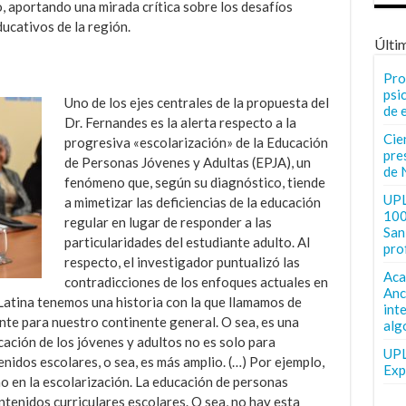
, aportando una mirada crítica sobre los desafíos
ucativos de la región.
Últi
Pro
psi
Uno de los ejes centrales de la propuesta del
de 
Dr. Fernandes es la alerta respecto a la
Cie
progresiva «escolarización» de la Educación
pre
de Personas Jóvenes y Adultas (EPJA), un
de 
fenómeno que, según su diagnóstico, tiende
UPL
a mimetizar las deficiencias de la educación
100
regular en lugar de responder a las
San 
particularidades del estudiante adulto. Al
pro
respecto, el investigador puntualizó las
Aca
contradicciones de los enfoques actuales en
Anc
Latina tenemos una historia con la que llamamos de
int
nte para nuestro continente general. O sea, es una
alg
cación de los jóvenes y adultos no es solo para
UPL
enidos escolares, o sea, es más amplio. (…) Por ejemplo,
Exp
ho en la escolarización. La educación de personas
tenidos curriculares escolares. O sea, no hay esta