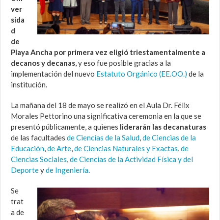
ver
sida
d
de
Playa Ancha por primera vez eligió triestamentalmente a
decanos y decanas
, y eso fue posible gracias a la
implementación del nuevo
Estatuto Orgánico (EE.OO.)
de la
institución.
La mañana del 18 de mayo se realizó en el Aula Dr. Félix
Morales Pettorino una significativa ceremonia en la que se
presentó públicamente, a quienes
liderarán las decanaturas
de las facultades
de Ciencias de la Salud
,
de Ciencias de la
Educación
,
de Arte
,
de Ciencias Naturales y Exactas
,
de
Ciencias Sociales
,
de Ciencias de la Actividad Física y del
Deporte
y
de Ingeniería
.
Se
trat
a de