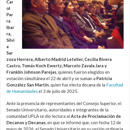
Car
ol
Par
ra
Ibar
ra,
Silvi
a
Sar
zoza Herrera, Alberto Madrid Letelier, Cecilia Rivera
Castro, Tomás Koch Ewertz, Marcelo Zavala Jara y
Franklin Johnson Parejas
, quienes fueron elegidos en
votación simultánea el 22 de abril y se suman a
Patricia
González San Martín
, quien fue electa decana de la
Facultad
de Humanidades
el 3 de julio de 2025.
Ante la presencia de representantes del Consejo Superior, el
Senado Universitario, autoridades e integrantes de la
comunidad UPLA se dio lectura al
Acta de Proclamación de
Decanos y Decanas
, en que se informó que, con fecha 12 de
mayo de 2026, el Senado Universitario en su sesión ordinaria