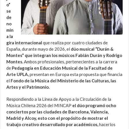
o”
se
de
no
min
a la
gira internacional
que realiza por cuatro ciudades de
España, durante mayo de 2026, el
dúo musical “Durán &
Montes” que integran los músicos Fabián Durán y Rodrigo
Montes.
Ambos profesionales, pertenecientes a la carrera
de
Pedagogía en Educación Musical de la Facultad de
Arte UPLA,
presentan en Europa esta propuesta que financia
el
Fondo de la Música del Ministerio de las Culturas, las
Artes y el Patrimonio.
Respondiendo a la Línea de Apoyo a la Circulación de la
Música Chilena 2026 del MINCAP
el dúo programó ocho
conciertos por las ciudades de Barcelona, Valencia,
Madrid y Alcoy, esto con el propósito de mostrar el
trabajo creativo desarrollado por académicos,
hacerlos