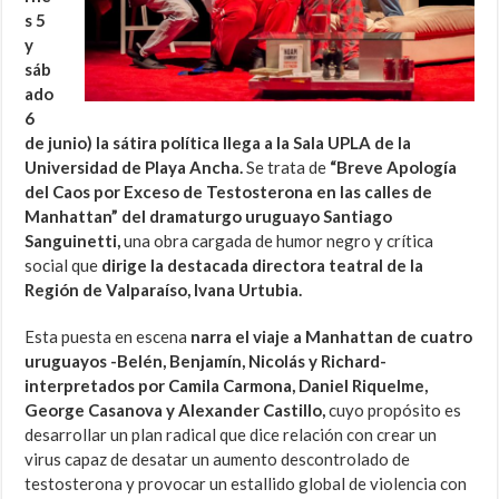
s 5
y
sáb
ado
6
de junio) la sátira política llega a la Sala UPLA de la
Universidad de Playa Ancha.
Se trata de
“Breve Apología
del Caos por Exceso de Testosterona en las calles de
Manhattan” del dramaturgo uruguayo Santiago
Sanguinetti,
una obra cargada de humor negro y crítica
social que
dirige la destacada directora teatral de la
Región de Valparaíso, Ivana Urtubia.
Esta puesta en escena
narra el viaje a Manhattan de cuatro
uruguayos -Belén, Benjamín, Nicolás y Richard-
interpretados por Camila Carmona, Daniel Riquelme,
George Casanova y Alexander Castillo,
cuyo propósito es
desarrollar un plan radical que dice relación con crear un
virus capaz de desatar un aumento descontrolado de
testosterona y provocar un estallido global de violencia con