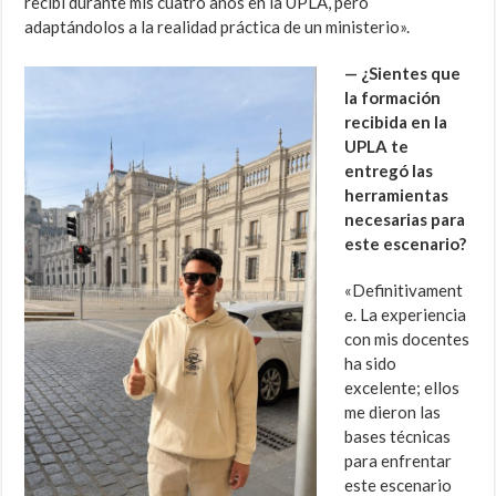
recibí durante mis cuatro años en la UPLA, pero
adaptándolos a la realidad práctica de un ministerio».
— ¿Sientes que
la formación
recibida en la
UPLA te
entregó las
herramientas
necesarias para
este escenario?
«Definitivament
e. La experiencia
con mis docentes
ha sido
excelente; ellos
me dieron las
bases técnicas
para enfrentar
este escenario