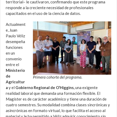
territorial– le cautivaron, confirmando que este programa
responde a la creciente necesidad de profesionales
capacitados en el uso de la ciencia de datos.
Actualment
e, Juan
Paulo Véliz
desempeña
funciones
en un
convenio
entre el
Ministerio
de
Primera cohorte del programa.
Agricultur
a
y el
Gobierno Regional de O’Higgins,
una exigente
realidad laboral que demanda una formación flexible. El
Magíster es de carácter académico y tiene una duración de
cuatro semestres. Su modalidad combina clases sincrónicas y
asincrónicas en formato virtual, lo que facilita el acceso al
material y le ha permitido a Véliz adquirir conocimiento sin