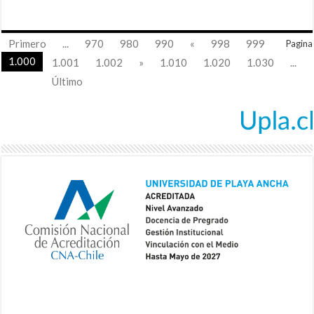
Primero
...
970
980
990
«
998
999
Pagina
1.000
1.001
1.002
»
1.010
1.020
1.030
...
Último