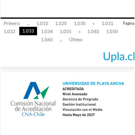
Primero
...
1.010
1.020
1.030
«
1.031
Pagina
1.033
1.032
1.034
1.035
»
1.040
1.050
1.060
...
Último