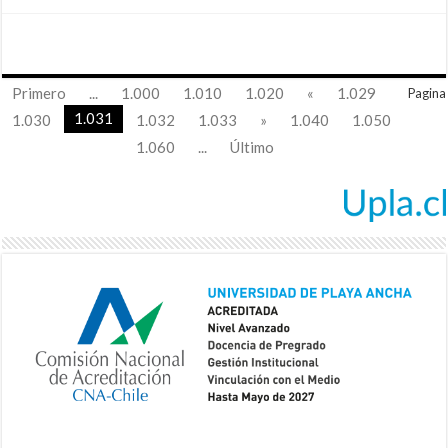
Primero
...
1.000
1.010
1.020
«
1.029
Pagina
1.031
1.030
1.032
1.033
»
1.040
1.050
1.060
...
Último