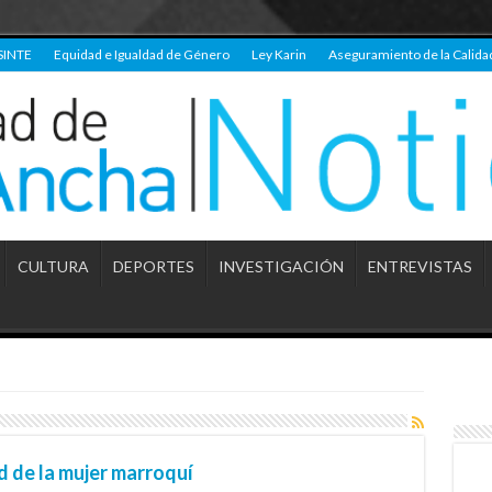
SINTE
Equidad e Igualdad de Género
Ley Karin
Aseguramiento de la Calida
CULTURA
DEPORTES
INVESTIGACIÓN
ENTREVISTAS
d de la mujer marroquí