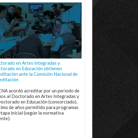
torado en Artes Integradas y
torado en Educación obtienen
editación ante la Comisión Nacional de
editación
CNA acordó acreditar por un periodo de
ños al Doctorado en Artes Integradas y
Doctorado en Educación (consorciado),
imo de años permitido para programas
etapa inicial (según la normativa
ente).