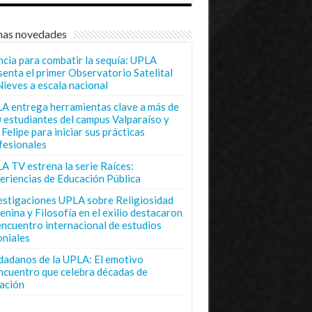
mas novedades
ncia para combatir la sequía: UPLA
senta el primer Observatorio Satelital
Nieves a escala nacional
A entrega herramientas clave a más de
 estudiantes del campus Valparaíso y
Felipe para iniciar sus prácticas
fesionales
A TV estrena la serie Raíces:
eriencias de Educación Pública
estigaciones UPLA sobre Religiosidad
enina y Filosofía en el exilio destacaron
encuentro internacional de estudios
oniales
dadanos de la UPLA: El emotivo
ncuentro que celebra décadas de
ación