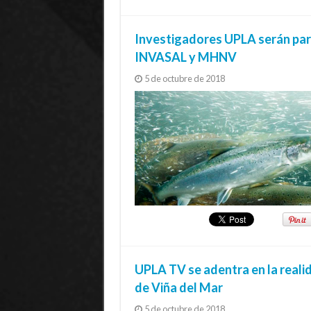
Investigadores UPLA serán part
INVASAL y MHNV
5 de octubre de 2018
UPLA TV se adentra en la real
de Viña del Mar
5 de octubre de 2018