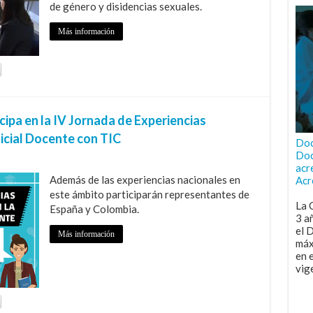
de género y disidencias sexuales.
Más información
ipa en la IV Jornada de Experiencias
icial Docente con TIC
Doc
Doc
acr
Además de las experiencias nacionales en
Acr
este ámbito participarán representantes de
La 
España y Colombia.
3 a
el 
Más información
máx
en 
vig