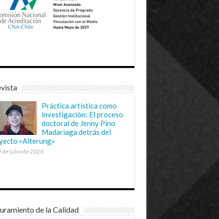
vista
Práctica artística como
investigación: El proceso
doctoral de Jenny Pino
Madariaga detrás del
yecto «Alterung»
 de julio de 2026
uramiento de la Calidad