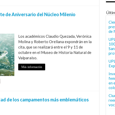
Últi
e de Aniversario del Núcleo Milenio
Cie
pre
de 
Los académicos Claudio Quezada, Verónica
UPL
Molina y Roberto Orellana expondrán en la
100
cita, que se realizará entre el 9 y 11 de
San 
octubre en el Museo de Historia Natural de
pro
Valparaíso.
UPL
Exp
Más información
Inv
fem
en 
col
Ciu
idad de los campamentos más emblemáticos
ree
voc