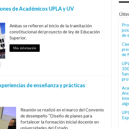
ciones de Académicos UPLA y UV
Últi
Pro
Ambas se refieren al inicio de la tramitación
psi
constitucional del proyecto de ley de Educación
de 
Superior.
Cie
Más información
pre
de 
UPL
100
San 
pro
periencias de enseñanza y prácticas
Aca
Anc
int
alg
Reunión se realizó en el marco del Convenio
UPL
de desempeño “Diseño de planes para
Exp
fortalecer la formación inicial docente en
universidades del Estado.