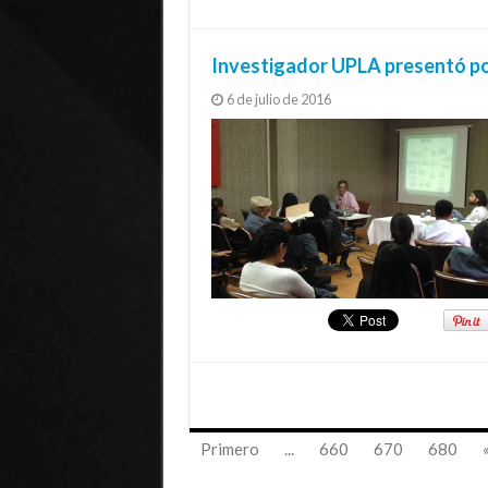
Investigador UPLA presentó p
6 de julio de 2016
Primero
...
660
670
680