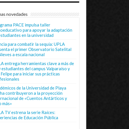
mas novedades
grama PACE impulsa taller
coeducativo para apoyar la adaptación
estudiantes en la universidad
ncia para combatir la sequía: UPLA
senta el primer Observatorio Satelital
Nieves a escala nacional
A entrega herramientas clave a más de
 estudiantes del campus Valparaíso y
Felipe para iniciar sus prácticas
fesionales
démicos de la Universidad de Playa
ha contribuyeron a la proyección
ernacional de «Cuentos Antárticos y
o más»
A TV estrena la serie Raíces:
eriencias de Educación Pública