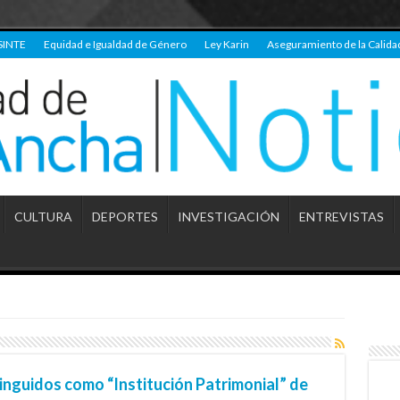
SINTE
Equidad e Igualdad de Género
Ley Karin
Aseguramiento de la Calida
CULTURA
DEPORTES
INVESTIGACIÓN
ENTREVISTAS
tinguidos como “Institución Patrimonial” de