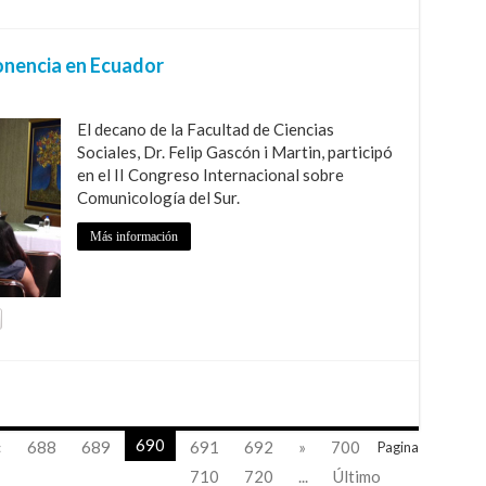
onencia en Ecuador
El decano de la Facultad de Ciencias
Sociales, Dr. Felip Gascón i Martin, participó
en el II Congreso Internacional sobre
Comunicología del Sur.
Más información
690
«
688
689
691
692
»
700
Pagina
710
720
...
Último