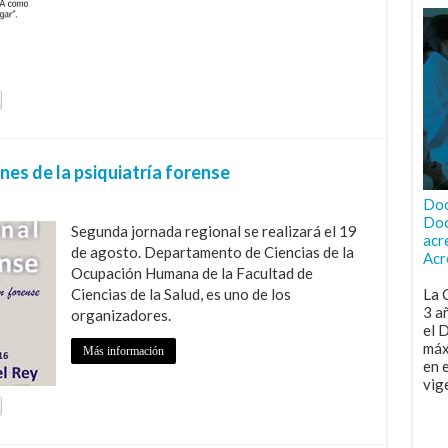
es de la psiquiatría forense
Doc
Doc
Segunda jornada regional se realizará el 19
acr
de agosto. Departamento de Ciencias de la
Acr
Ocupación Humana de la Facultad de
Ciencias de la Salud, es uno de los
La 
3 a
organizadores.
el 
máx
Más información
en 
vig