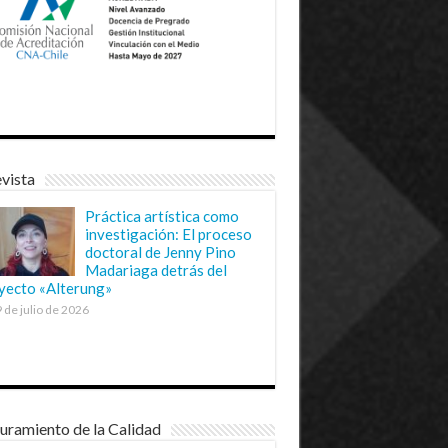
vista
Práctica artística como
investigación: El proceso
doctoral de Jenny Pino
Madariaga detrás del
yecto «Alterung»
 de julio de 2026
uramiento de la Calidad