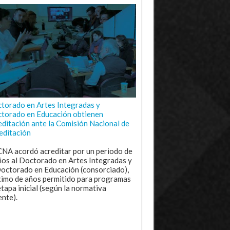
torado en Artes Integradas y
torado en Educación obtienen
editación ante la Comisión Nacional de
editación
CNA acordó acreditar por un periodo de
ños al Doctorado en Artes Integradas y
Doctorado en Educación (consorciado),
imo de años permitido para programas
etapa inicial (según la normativa
ente).