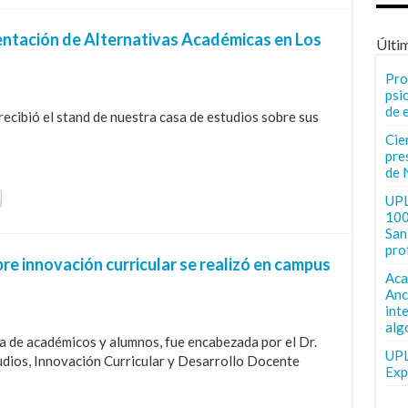
entación de Alternativas Académicas en Los
Últi
Pro
psi
de 
recibió el stand de nuestra casa de estudios sobre sus
Cie
pre
de 
UPL
100
San 
pro
re innovación curricular se realizó en campus
Aca
Anc
int
alg
ia de académicos y alumnos, fue encabezada por el Dr.
UPL
udios, Innovación Curricular y Desarrollo Docente
Exp