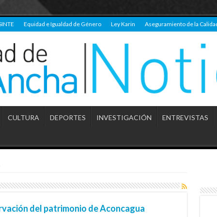
SINTE
Equidad e Igualdad de Género
Ley Karin
Aseguramiento de la Calida
CULTURA
DEPORTES
INVESTIGACIÓN
ENTREVISTAS
)
ervación del patrimonio de Aconcagua