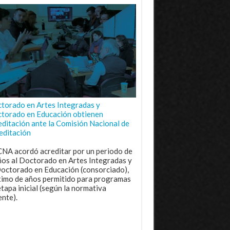
torado en Artes Integradas y
torado en Educación obtienen
editación ante la Comisión Nacional de
editación
CNA acordó acreditar por un periodo de
ños al Doctorado en Artes Integradas y
Doctorado en Educación (consorciado),
imo de años permitido para programas
etapa inicial (según la normativa
ente).