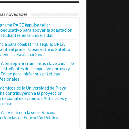
mas novedades
grama PACE impulsa taller
coeducativo para apoyar la adaptación
estudiantes en la universidad
ncia para combatir la sequía: UPLA
senta el primer Observatorio Satelital
Nieves a escala nacional
A entrega herramientas clave a más de
 estudiantes del campus Valparaíso y
Felipe para iniciar sus prácticas
fesionales
démicos de la Universidad de Playa
ha contribuyeron a la proyección
ernacional de «Cuentos Antárticos y
o más»
A TV estrena la serie Raíces:
eriencias de Educación Pública