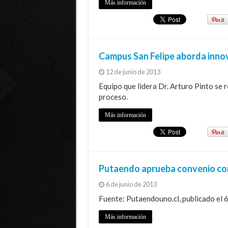
Más información
Campus San Felipe aborda innov
12 de junio de 2013
Equipo que lidera Dr. Arturo Pinto se r
proceso.
Más información
Putaendo aprueba convenio co
6 de junio de 2013
Fuente: Putaendouno.cl, publicado el 6
Más información