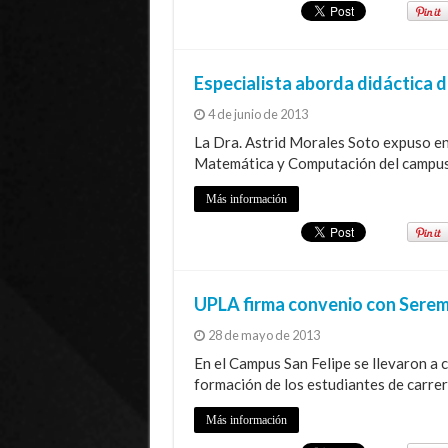
Especialista aborda didáctica 
4 de junio de 2013
La Dra. Astrid Morales Soto expuso e
Matemática y Computación del campus 
Más información
UPLA firma convenio con Serem
28 de mayo de 2013
En el Campus San Felipe se llevaron a c
formación de los estudiantes de carrer
Más información