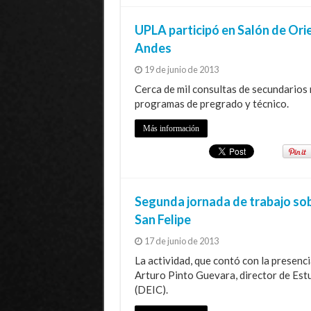
UPLA participó en Salón de Ori
Andes
19 de junio de 2013
Cerca de mil consultas de secundarios 
programas de pregrado y técnico.
Más información
Segunda jornada de trabajo sob
San Felipe
17 de junio de 2013
La actividad, que contó con la presenc
Arturo Pinto Guevara, director de Est
(DEIC).