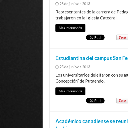
28 de junio de 2013
Representantes de la carrera de Pedag
trabajaron en la Iglesia Catedral.
Más información
Estudiantina del campus San Fe
25 de junio de 2013
Los universitarios deleitaron con su m
Concepción” de Putaendo.
Más información
Académico canadiense se reuni