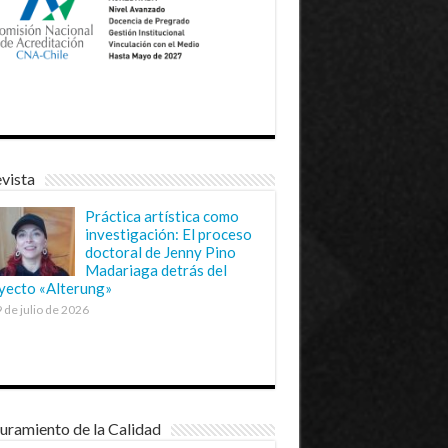
vista
Práctica artística como
investigación: El proceso
doctoral de Jenny Pino
Madariaga detrás del
yecto «Alterung»
 de julio de 2026
uramiento de la Calidad