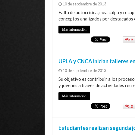
10 de septiembre de 2013
Falta de autocrítica, mea culpa y recup
conceptos analizados por destacados 
Más información
UPLA y CNCA inician talleres 
10 de septiembre de 2013
Su objetivo es contribuir a los proces
y jóvenes a través de actividades recre
Más información
Estudiantes realizan segunda j