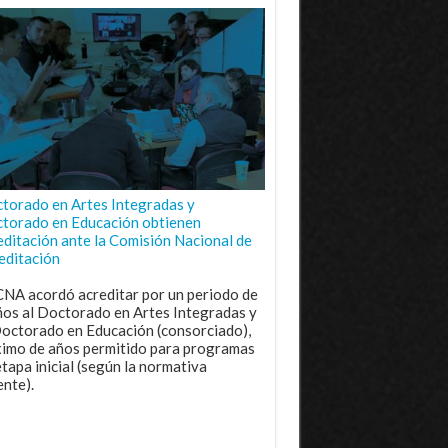
torado en Artes Integradas y
torado en Educación obtienen
editación ante la Comisión Nacional de
editación
CNA acordó acreditar por un periodo de
ños al Doctorado en Artes Integradas y
Doctorado en Educación (consorciado),
imo de años permitido para programas
etapa inicial (según la normativa
ente).