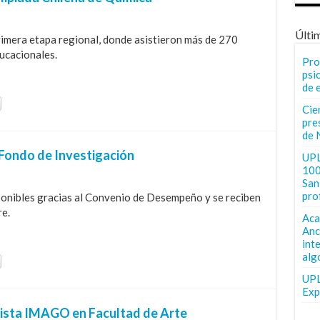
Últi
rimera etapa regional, donde asistieron más de 270
ucacionales.
Pro
psi
de 
Cie
pre
de 
Fondo de Investigación
UPL
100
San 
pro
ponibles gracias al Convenio de Desempeño y se reciben
re.
Aca
Anc
int
alg
UPL
Exp
vista IMAGO en Facultad de Arte