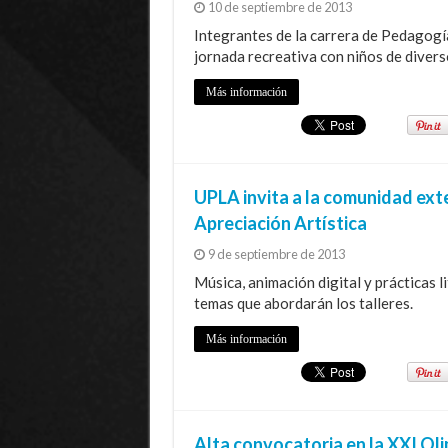
10 de septiembre de 2013
Integrantes de la carrera de Pedagogí
jornada recreativa con niños de divers
Más información
UPLA invita a la comunidad exte
Apreciación Artística
9 de septiembre de 2013
Música, animación digital y prácticas li
temas que abordarán los talleres.
Más información
Alta convocatoria en la XXI Ol