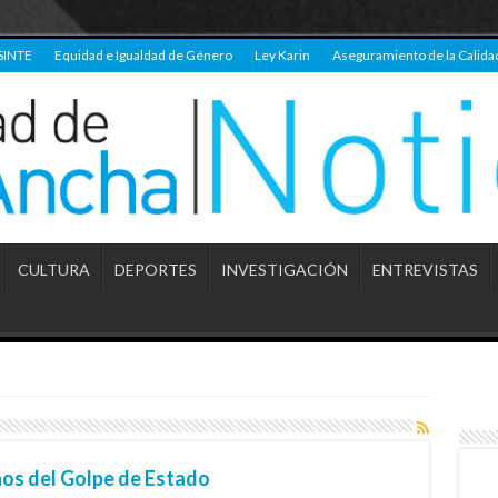
SINTE
Equidad e Igualdad de Género
Ley Karin
Aseguramiento de la Calida
CULTURA
DEPORTES
INVESTIGACIÓN
ENTREVISTAS
ños del Golpe de Estado