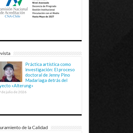
vista
Práctica artística como
investigación: El proceso
doctoral de Jenny Pino
Madariaga detrás del
yecto «Alterung»
 de julio de 2026
uramiento de la Calidad