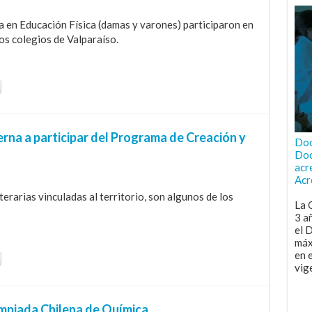
a en Educación Física (damas y varones) participaron en
os colegios de Valparaíso.
rna a participar del Programa de Creación y
Doc
Doc
acr
Acr
terarias vinculadas al territorio, son algunos de los
La 
3 a
el 
máx
en 
vig
impiada Chilena de Química