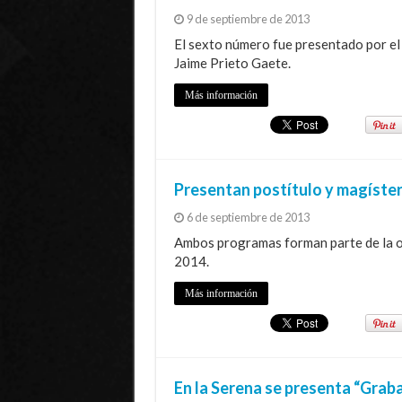
9 de septiembre de 2013
El sexto número fue presentado por el
Jaime Prieto Gaete.
Más información
Presentan postítulo y magíster
6 de septiembre de 2013
Ambos programas forman parte de la o
2014.
Más información
En la Serena se presenta “Grab