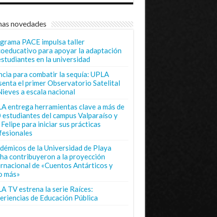
mas novedades
grama PACE impulsa taller
coeducativo para apoyar la adaptación
estudiantes en la universidad
ncia para combatir la sequía: UPLA
senta el primer Observatorio Satelital
Nieves a escala nacional
A entrega herramientas clave a más de
 estudiantes del campus Valparaíso y
Felipe para iniciar sus prácticas
fesionales
démicos de la Universidad de Playa
ha contribuyeron a la proyección
ernacional de «Cuentos Antárticos y
o más»
A TV estrena la serie Raíces:
eriencias de Educación Pública