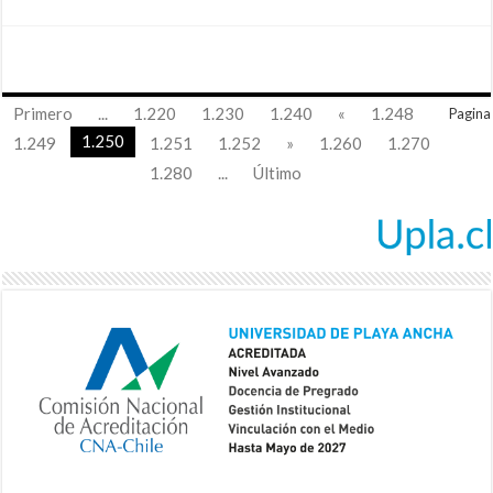
Primero
...
1.220
1.230
1.240
«
1.248
Pagina
1.250
1.249
1.251
1.252
»
1.260
1.270
1.280
...
Último