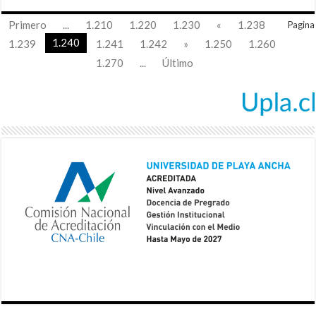
Primero
...
1.210
1.220
1.230
«
1.238
Pagina
1.240
1.239
1.241
1.242
»
1.250
1.260
1.270
...
Último