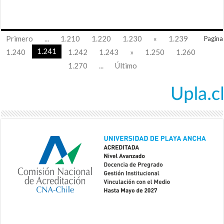
Primero
...
1.210
1.220
1.230
«
1.239
Pagina
1.241
1.240
1.242
1.243
»
1.250
1.260
1.270
...
Último