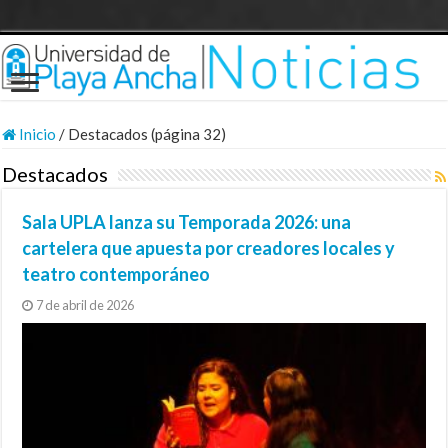
Inicio
/
Destacados (página 32)
Destacados
Sala UPLA lanza su Temporada 2026: una
cartelera que apuesta por creadores locales y
teatro contemporáneo
7 de abril de 2026