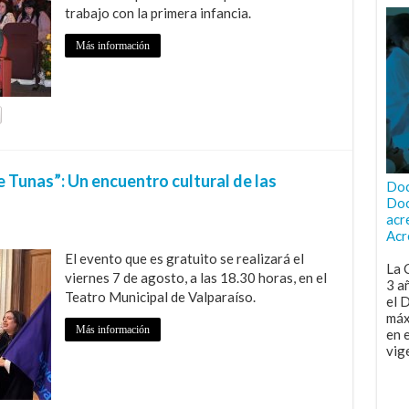
trabajo con la primera infancia.
Más información
e Tunas”: Un encuentro cultural de las
Doc
Doc
acr
Acr
El evento que es gratuito se realizará el
La 
viernes 7 de agosto, a las 18.30 horas, en el
3 a
Teatro Municipal de Valparaíso.
el 
máx
Más información
en 
vig