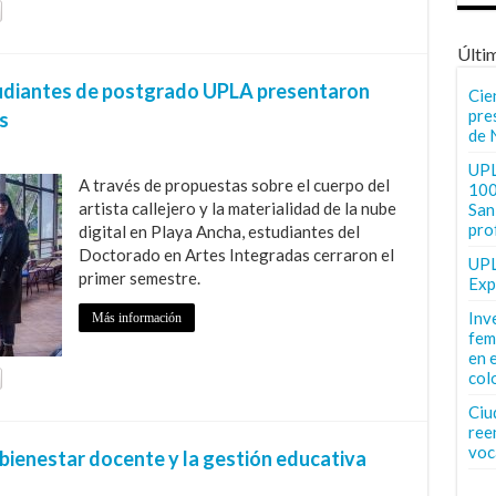
Últi
Estudiantes de postgrado UPLA presentaron
Cie
pre
s
de 
UPL
A través de propuestas sobre el cuerpo del
100
artista callejero y la materialidad de la nube
San 
pro
digital en Playa Ancha, estudiantes del
Doctorado en Artes Integradas cerraron el
UPL
primer semestre.
Exp
Inv
Más información
fem
en 
col
Ciu
ree
voc
 bienestar docente y la gestión educativa