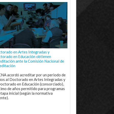
torado en Artes Integradas y
torado en Educación obtienen
editación ante la Comisión Nacional de
editación
CNA acordó acreditar por un periodo de
ños al Doctorado en Artes Integradas y
Doctorado en Educación (consorciado),
imo de años permitido para programas
etapa inicial (según la normativa
ente).