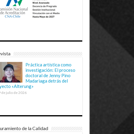
vista
Práctica artística como
investigación: El proceso
doctoral de Jenny Pino
Madariaga detrás del
yecto «Alterung»
 de julio de 2026
uramiento de la Calidad