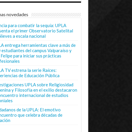
mas novedades
ncia para combatir la sequía: UPLA
senta el primer Observatorio Satelital
Nieves a escala nacional
A entrega herramientas clave a más de
 estudiantes del campus Valparaíso y
Felipe para iniciar sus prácticas
fesionales
A TV estrena la serie Raíces:
eriencias de Educación Pública
estigaciones UPLA sobre Religiosidad
enina y Filosofía en el exilio destacaron
encuentro internacional de estudios
oniales
dadanos de la UPLA: El emotivo
ncuentro que celebra décadas de
ación