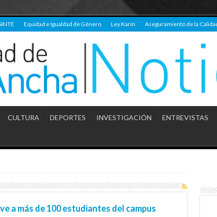
SINTE
Equidad e Igualdad de Género
Ley Karin
Aseguramiento de la Calida
CULTURA
DEPORTES
INVESTIGACIÓN
ENTREVISTAS
ve a más de 100 estudiantes del campus