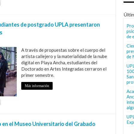
Últi
Estudiantes de postgrado UPLA presentaron
Pro
psi
s
de 
Cie
A través de propuestas sobre el cuerpo del
pre
artista callejero y la materialidad de la nube
de 
digital en Playa Ancha, estudiantes del
UPL
Doctorado en Artes Integradas cerraron el
100
primer semestre.
San 
pro
Más información
Aca
Anc
int
alg
UPL
Exp
o en el Museo Universitario del Grabado