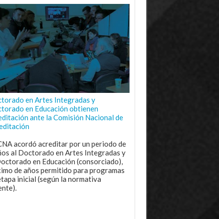
torado en Artes Integradas y
torado en Educación obtienen
editación ante la Comisión Nacional de
editación
CNA acordó acreditar por un periodo de
ños al Doctorado en Artes Integradas y
Doctorado en Educación (consorciado),
imo de años permitido para programas
etapa inicial (según la normativa
ente).