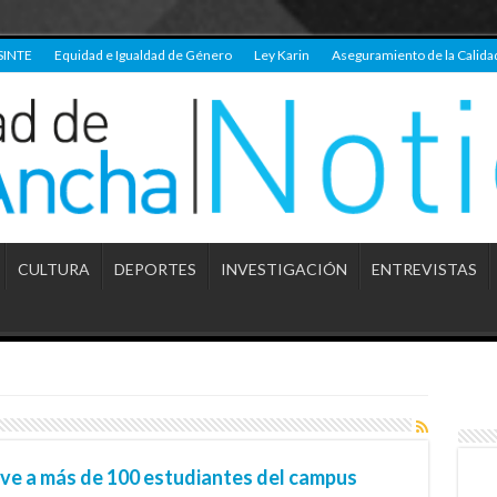
SINTE
Equidad e Igualdad de Género
Ley Karin
Aseguramiento de la Calida
CULTURA
DEPORTES
INVESTIGACIÓN
ENTREVISTAS
ve a más de 100 estudiantes del campus