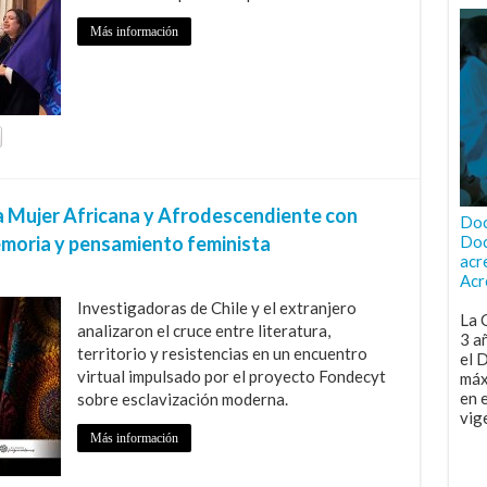
Más información
a Mujer Africana y Afrodescendiente con
Doc
memoria y pensamiento feminista
Doc
acr
Acr
Investigadoras de Chile y el extranjero
La 
analizaron el cruce entre literatura,
3 a
territorio y resistencias en un encuentro
el 
virtual impulsado por el proyecto Fondecyt
máx
en 
sobre esclavización moderna.
vig
Más información