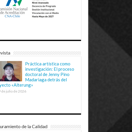
vista
Práctica artística como
investigación: El proceso
doctoral de Jenny Pino
Madariaga detrás del
yecto «Alterung»
 de julio de 2026
uramiento de la Calidad