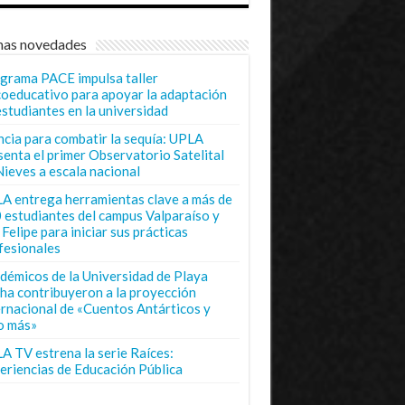
mas novedades
grama PACE impulsa taller
coeducativo para apoyar la adaptación
estudiantes en la universidad
ncia para combatir la sequía: UPLA
senta el primer Observatorio Satelital
Nieves a escala nacional
A entrega herramientas clave a más de
 estudiantes del campus Valparaíso y
Felipe para iniciar sus prácticas
fesionales
démicos de la Universidad de Playa
ha contribuyeron a la proyección
ernacional de «Cuentos Antárticos y
o más»
A TV estrena la serie Raíces:
eriencias de Educación Pública