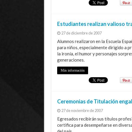
Estudiantes realizan valioso tr
27 de diciembre de 2007
Alumnos realizaron en la Escuela Españ
para niños, especialmente dirigido a p
la ironía, el humor y personajes sorpre
generaciones.
Más información
Ceremonias de Titulación enga
27 de noviembre de 2007
Egresados recibirán sus títulos profes
certifica para desempeñarse en diversa
del país.