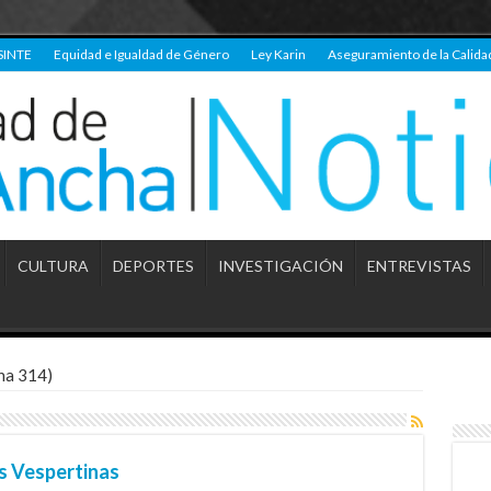
SINTE
Equidad e Igualdad de Género
Ley Karin
Aseguramiento de la Calida
CULTURA
DEPORTES
INVESTIGACIÓN
ENTREVISTAS
na 314)
s Vespertinas