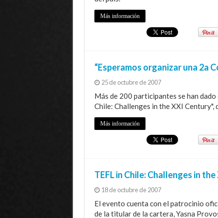
Más información
“Esperamos organizar una 2a C
25 de octubre de 2007
Más de 200 participantes se han dado 
Chile: Challenges in the XXI Century", 
Más información
TEFL in Chile: Challenges in th
18 de octubre de 2007
El evento cuenta con el patrocinio ofic
de la titular de la cartera, Yasna Prov