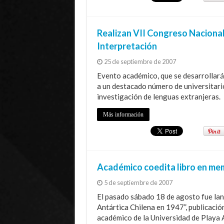
Realizan VII Congreso Nacional
Interpretación
25 de septiembre de 2007
Evento académico, que se desarrollará 
a un destacado número de universitario
investigación de lenguas extranjeras.
Más información
Académico coedita libro en mem
5 de septiembre de 2007
El pasado sábado 18 de agosto fue lan
Antártica Chilena en 1947”, publicació
académico de la Universidad de Playa 