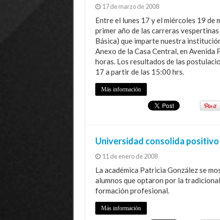
17 de marzo de 2008
Entre el lunes 17 y el miércoles 19 de 
primer año de las carreras vespertina
Básica) que imparte nuestra institució
Anexo de la Casa Central, en Avenida 
horas. Los resultados de las postulaci
17 a partir de las 15:00 hrs.
Más información
Universidad consolida positivo
11 de enero de 2008
La académica Patricia González se mos
alumnos que optaron por la tradicional 
formación profesional.
Más información