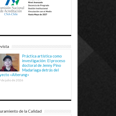
vista
Práctica artística como
investigación: El proceso
doctoral de Jenny Pino
Madariaga detrás del
yecto «Alterung»
 de julio de 2026
uramiento de la Calidad