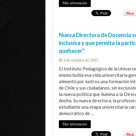
Más información
Nueva Directora de Docencia se
inclusiva y que permita la parti
quehacer"
2 de octubre de 2007
El Instituto Pedagógico de la Universi
mismo bullía esa vida universitaria gen
alimentó por lustros una formación int
de Chile y sus ciudadanos, sin exclusió
la nueva política que ilumina a la Dir
Ancha. Su nueva directora, la profesor
estudiante una etapa universitaria cara
democrático de …
Más información