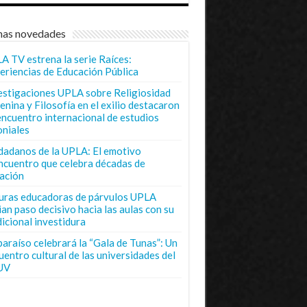
mas novedades
A TV estrena la serie Raíces:
eriencias de Educación Pública
estigaciones UPLA sobre Religiosidad
enina y Filosofía en el exilio destacaron
encuentro internacional de estudios
oniales
dadanos de la UPLA: El emotivo
ncuentro que celebra décadas de
ación
uras educadoras de párvulos UPLA
ian paso decisivo hacia las aulas con su
dicional investidura
paraíso celebrará la “Gala de Tunas”: Un
uentro cultural de las universidades del
UV