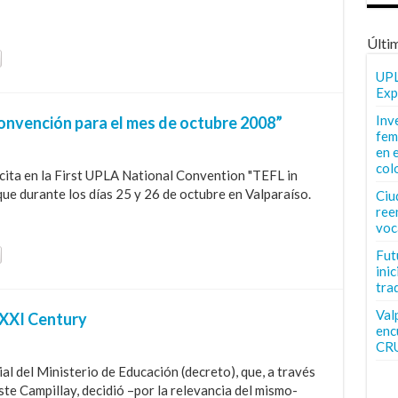
Últi
UPL
Exp
Inv
onvención para el mes de octubre 2008”
fem
en 
col
cita en la First UPLA National Convention "TEFL in
que durante los días 25 y 26 de octubre en Valparaíso.
Ciu
ree
voc
Fut
inic
tra
Val
e XXI Century
enc
CR
ial del Ministerio de Educación (decreto), que, a través
oste Campillay, decidió –por la relevancia del mismo-