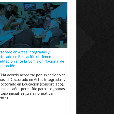
torado en Artes Integradas y
torado en Educación obtienen
editación ante la Comisión Nacional de
editación
CNA acordó acreditar por un periodo de
ños al Doctorado en Artes Integradas y
Doctorado en Educación (consorciado),
imo de años permitido para programas
etapa inicial (según la normativa
ente).