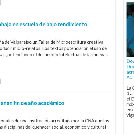
abajo en escuela de bajo rendimiento
a de Valparaíso un Taller de Microescritura creativa
roducir micro-relatos. Los textos potenciaron el uso de
sas, potenciando el desarrollo intelectual de las nuevas
Doc
Doc
acr
Acr
La 
3 a
el 
lanan fin de año académico
máx
en 
vig
ionales de una institución acreditada por la CNA que los
s disciplinas del quehacer social, económico y cultural