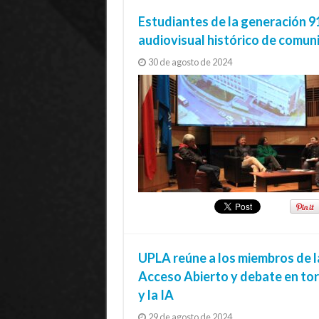
Estudiantes de la generación 9
audiovisual histórico de comu
30 de agosto de 2024
UPLA reúne a los miembros de la
Acceso Abierto y debate en torn
y la IA
29 de agosto de 2024