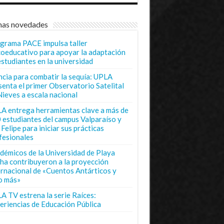
mas novedades
grama PACE impulsa taller
coeducativo para apoyar la adaptación
estudiantes en la universidad
ncia para combatir la sequía: UPLA
senta el primer Observatorio Satelital
Nieves a escala nacional
A entrega herramientas clave a más de
 estudiantes del campus Valparaíso y
Felipe para iniciar sus prácticas
fesionales
démicos de la Universidad de Playa
ha contribuyeron a la proyección
ernacional de «Cuentos Antárticos y
o más»
A TV estrena la serie Raíces:
eriencias de Educación Pública