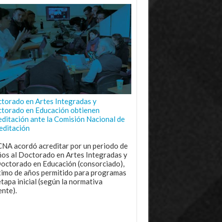
torado en Artes Integradas y
torado en Educación obtienen
editación ante la Comisión Nacional de
editación
CNA acordó acreditar por un periodo de
ños al Doctorado en Artes Integradas y
Doctorado en Educación (consorciado),
imo de años permitido para programas
etapa inicial (según la normativa
ente).