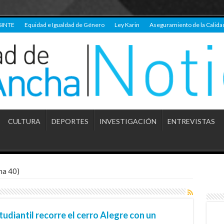
SINTE
Equidad e Igualdad de Género
Ley Karin
Aseguramiento de la Calida
CULTURA
DEPORTES
INVESTIGACIÓN
ENTREVISTAS
na 40)
iantil recorre el cerro Alegre con un