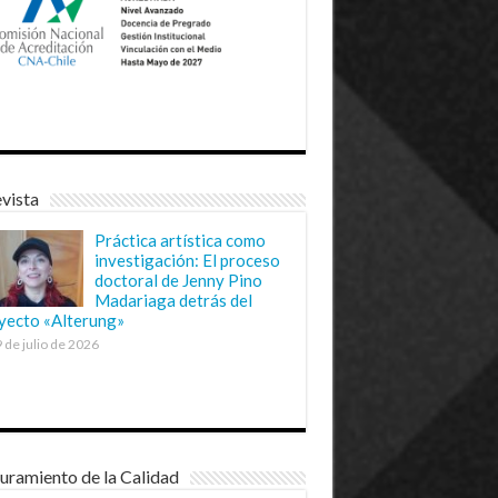
vista
Práctica artística como
investigación: El proceso
doctoral de Jenny Pino
Madariaga detrás del
yecto «Alterung»
 de julio de 2026
uramiento de la Calidad