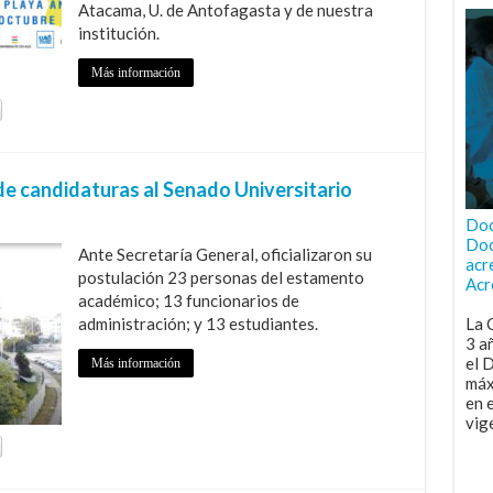
Atacama, U. de Antofagasta y de nuestra
institución.
Más información
de candidaturas al Senado Universitario
Doc
Doc
Ante Secretaría General, oficializaron su
acr
postulación 23 personas del estamento
Acr
académico; 13 funcionarios de
administración; y 13 estudiantes.
La 
3 a
el 
Más información
máx
en 
vig