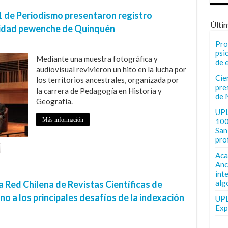
1 de Periodismo presentaron registro
Últi
nidad pewenche de Quinquén
Pro
psi
Mediante una muestra fotográfica y
de 
audiovisual revivieron un hito en la lucha por
Cie
los territorios ancestrales, organizada por
pre
la carrera de Pedagogía en Historia y
de 
Geografía.
UPL
Más información
100
San 
pro
Aca
Anc
int
alg
 Red Chilena de Revistas Científicas de
o a los principales desafíos de la indexación
UPL
Exp