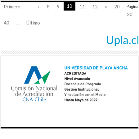
10
Primero
...
«
8
9
11
12
»
20
Pagina
30
40
...
Último