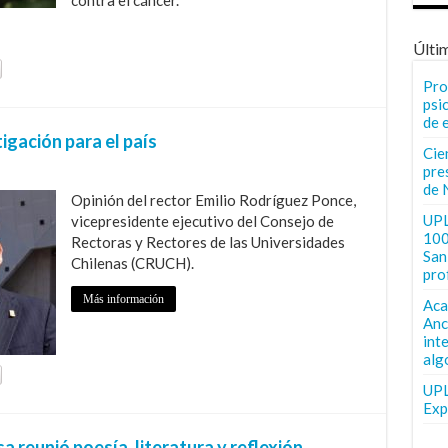
Últi
Pro
psi
de 
tigación para el país
Cie
pre
de 
Opinión del rector Emilio Rodríguez Ponce,
UPL
vicepresidente ejecutivo del Consejo de
100
Rectoras y Rectores de las Universidades
San 
Chilenas (CRUCH).
pro
Más información
Aca
Anc
int
alg
UPL
Exp
reunió poesía, literatura y reflexión