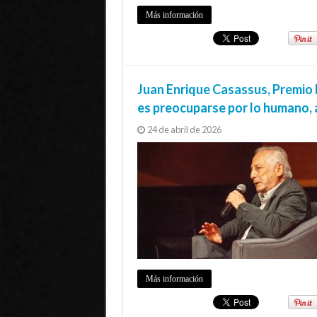
Más información
Juan Enrique Casassus, Premio 
es preocuparse por lo humano, 
24 de abril de 2026
Más información