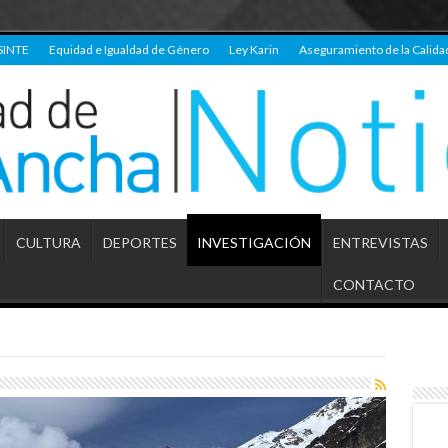
SINTE
Equidad e Igualdad de Género
Ley Karin
Aseguramiento de la Calida
CULTURA
DEPORTES
INVESTIGACIÓN
ENTREVISTAS
CONTACTO