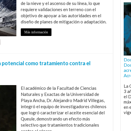
de la nieve y el ascenso de su línea, lo que
requiere validaciones en terreno con el
objetivo de apoyar a las autoridades en el
diseño de planes de mitigación o adaptación.
Más información
Doc
a potencial como tratamiento contra el
Doc
acr
Acr
La 
El académico de la Facultad de Ciencias
3 a
Naturales y Exactas de la Universidad de
el 
Playa Ancha, Dr. Alejandro Madrid Villegas,
máx
integró el equipo de investigadores chilenos
en 
vig
que logró caracterizar el aceite esencial del
Queule, demostrando un efecto más
selectivo que tratamientos tradicionales
contra el cáncer.