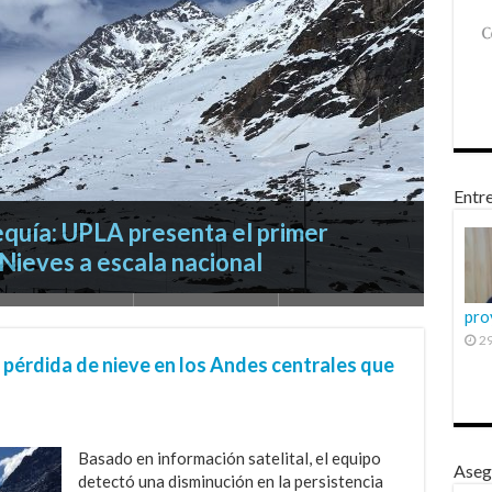
Entre
pro
e Religiosidad femenina y Filosofía
29
equía: UPLA presenta el primer
 encuentro internacional de estudios
pó en histórica Conferencia
 científico en el XLV Congreso de
pérdida de nieve en los Andes centrales que
Nieves a escala nacional
 Indígenas
 futuro
Basado en información satelital, el equipo
Aseg
detectó una disminución en la persistencia