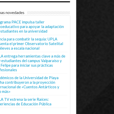
mas novedades
grama PACE impulsa taller
coeducativo para apoyar la adaptación
estudiantes en la universidad
ncia para combatir la sequía: UPLA
senta el primer Observatorio Satelital
Nieves a escala nacional
A entrega herramientas clave a más de
 estudiantes del campus Valparaíso y
Felipe para iniciar sus prácticas
fesionales
démicos de la Universidad de Playa
ha contribuyeron a la proyección
ernacional de «Cuentos Antárticos y
o más»
A TV estrena la serie Raíces:
eriencias de Educación Pública