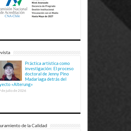
vista
Práctica artística como
investigación: El proceso
doctoral de Jenny Pino
Madariaga detrás del
yecto «Alterung»
 de julio de 2026
uramiento de la Calidad