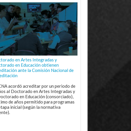
torado en Artes Integradas y
torado en Educación obtienen
editación ante la Comisión Nacional de
editación
CNA acordó acreditar por un periodo de
ños al Doctorado en Artes Integradas y
Doctorado en Educación (consorciado),
imo de años permitido para programas
etapa inicial (según la normativa
ente).