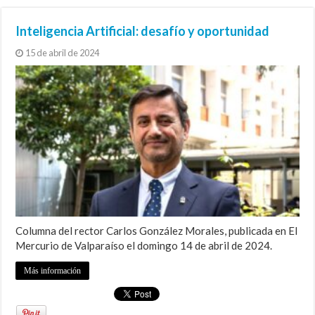
I+D, la compleja clave del futuro
Silencioso camino al despeñadero
Si nos amarran las manos
Universidad, arte y justicia social
PACE y movilidad social
Inteligencia Artificial: desafío y oportunidad
15 de abril de 2024
Columna del rector Carlos González Morales, publicada en El
Mercurio de Valparaíso el domingo 14 de abril de 2024.
Más información