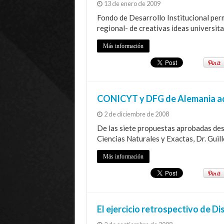
13 de enero de 2009
Fondo de Desarrollo Institucional perm
regional- de creativas ideas universita
Más información
CONICYT y DFG de Alemania ad
2 de diciembre de 2008
De las siete propuestas aprobadas des
Ciencias Naturales y Exactas, Dr. Guil
Más información
El ejercicio retrospectivo de D