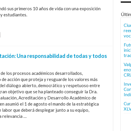
andó sus primeros 10 años de vida con una exposición
Últi
y estudiantes.
Ciu
ree
voc
Fut
inic
tación: Una responsabilidad de todas y todos
tra
Val
enc
 de los procesos académicos desarrollados,
CR
 de acción que proteja y resguarde los valores más
Inv
s del diálogo abierto, democrático y respetuoso entre
Con
gran objetivo que se ha planteado conseguir la Dra.
Ind
aluación, Acreditación y Desarrollo Académico de
Curs
en asumió el 1 de agosto el mando de la estratégica
XLV
e labor que deberá desplegar junto a su equipo,
a relevancia …