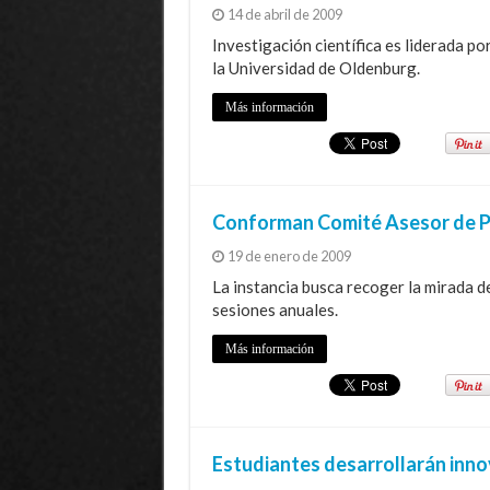
14 de abril de 2009
Investigación científica es liderada po
la Universidad de Oldenburg.
Más información
Conforman Comité Asesor de P
19 de enero de 2009
La instancia busca recoger la mirada de
sesiones anuales.
Más información
Estudiantes desarrollarán inn