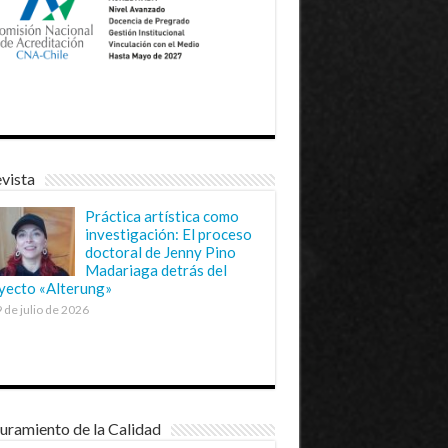
vista
Práctica artística como
investigación: El proceso
doctoral de Jenny Pino
Madariaga detrás del
yecto «Alterung»
 de julio de 2026
uramiento de la Calidad