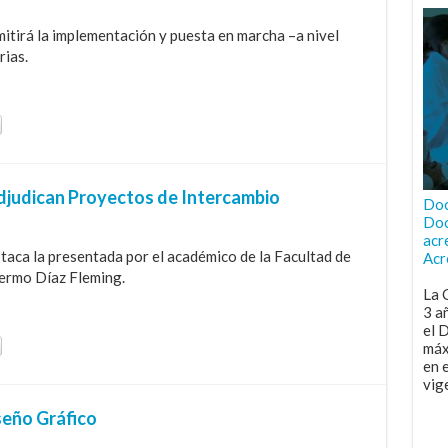
itirá la implementación y puesta en marcha –a nivel
rias.
judican Proyectos de Intercambio
Doc
Doc
acr
taca la presentada por el académico de la Facultad de
Acr
lermo Díaz Fleming.
La 
3 a
el 
máx
en 
vig
iseño Gráfico