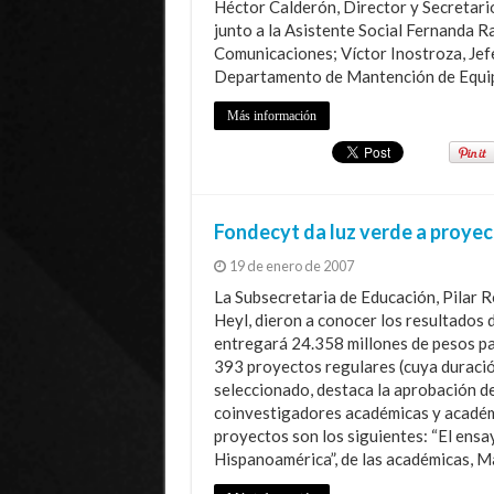
Héctor Calderón, Director y Secretari
junto a la Asistente Social Fernanda R
Comunicaciones; Víctor Inostroza, Jefe
Departamento de Mantención de Equip
Más información
Fondecyt da luz verde a proyec
19 de enero de 2007
La Subsecretaria de Educación, Pilar 
Heyl, dieron a conocer los resultados
entregará 24.358 millones de pesos par
393 proyectos regulares (cuya duración
seleccionado, destaca la aprobación d
coinvestigadores académicas y académi
proyectos son los siguientes: “El ensa
Hispanoamérica”, de las académicas, M