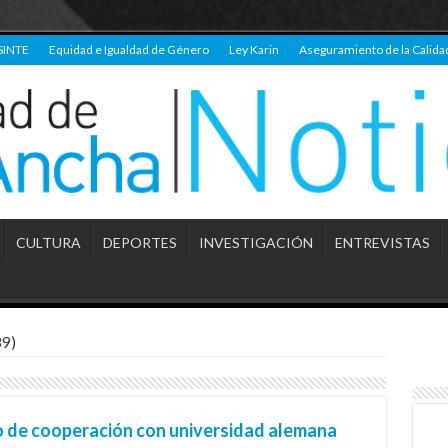
SINTE
Equidad e Igualdad de Género
Ley Karin
Aseguramiento de la Calida
CULTURA
DEPORTES
INVESTIGACIÓN
ENTREVISTAS
39)
 de cooperación con universidad alemana