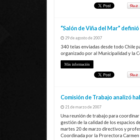
“Salón de Viña del Mar” defini
29 de agosto de 2007
340 telas enviadas desde todo Chile pa
organizado por al Municipalidad y la C
Más información
Comisión de Trabajo analizó ha
21 de marzo de 2007
Una reunión de trabajo para coordinar 
gestión de la calidad de los espacios 
martes 20 de marzo directivos y profes
Coordinada por la Prorectora Carmen I