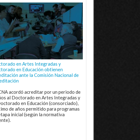
torado en Artes Integradas y
torado en Educación obtienen
editación ante la Comisión Nacional de
editación
CNA acordó acreditar por un periodo de
ños al Doctorado en Artes Integradas y
Doctorado en Educación (consorciado),
imo de años permitido para programas
etapa inicial (según la normativa
ente).