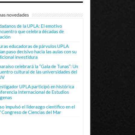
mas novedades
dadanos de la UPLA: El emotivo
ncuentro que celebra décadas de
ación
uras educadoras de párvulos UPLA
ian paso decisivo hacia las aulas con su
dicional investidura
paraíso celebrará la “Gala de Tunas”: Un
uentro cultural de las universidades del
UV
estigador UPLA participó en histórica
ferencia Internacional de Estudios
ígenas
o impulsó el liderazgo científico en el
 Congreso de Ciencias del Mar