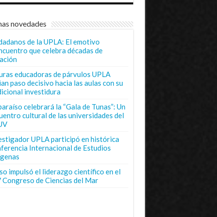
mas novedades
dadanos de la UPLA: El emotivo
ncuentro que celebra décadas de
ación
uras educadoras de párvulos UPLA
ian paso decisivo hacia las aulas con su
dicional investidura
paraíso celebrará la “Gala de Tunas”: Un
uentro cultural de las universidades del
UV
estigador UPLA participó en histórica
ferencia Internacional de Estudios
ígenas
o impulsó el liderazgo científico en el
 Congreso de Ciencias del Mar