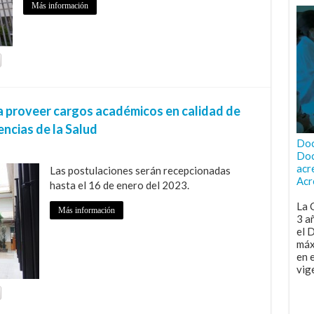
Más información
a proveer cargos académicos en calidad de
encias de la Salud
Doc
Doc
acr
Las postulaciones serán recepcionadas
Acr
hasta el 16 de enero del 2023.
La 
Más información
3 a
el 
máx
en 
vig