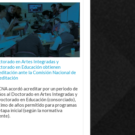
torado en Artes Integradas y
torado en Educación obtienen
editación ante la Comisión Nacional de
editación
CNA acordó acreditar por un periodo de
ños al Doctorado en Artes Integradas y
Doctorado en Educación (consorciado),
imo de años permitido para programas
etapa inicial (según la normativa
ente).