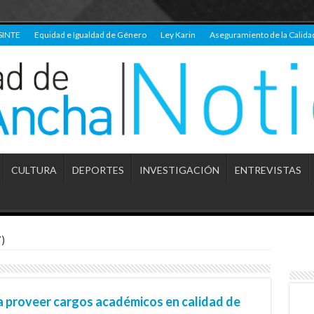
SINTE
Equidad e Igualdad de Género
Ley Karin
Aseguramiento de la Calida
CULTURA
DEPORTES
INVESTIGACIÓN
ENTREVISTAS
)
a proveer cargos académicos en calidad de