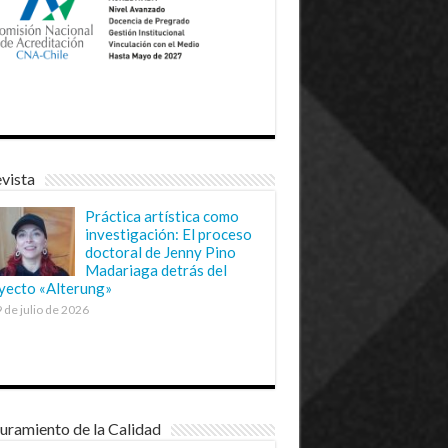
vista
Práctica artística como
investigación: El proceso
doctoral de Jenny Pino
Madariaga detrás del
yecto «Alterung»
 de julio de 2026
uramiento de la Calidad