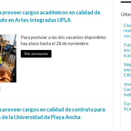
a proveer cargos académicos en calidad de
Últi
ado en Artes Integradas UPLA
Ciu
ree
voc
Para postular a las dos vacantes disponibles
hay plazo hasta el 28 de noviembre.
Fut
inic
Más información
tra
Val
enc
CR
Inv
Con
Ind
Curs
a proveer cargos en calidad de contrata para
XLV
s de la Universidad de Playa Ancha