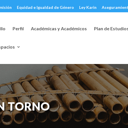
misión
Equidad e Igualdad de Género
Ley Karin
Aseguramient
llo
Perfil
Académicas y Académicos
Plan de Estudio
spacios
N TORNO