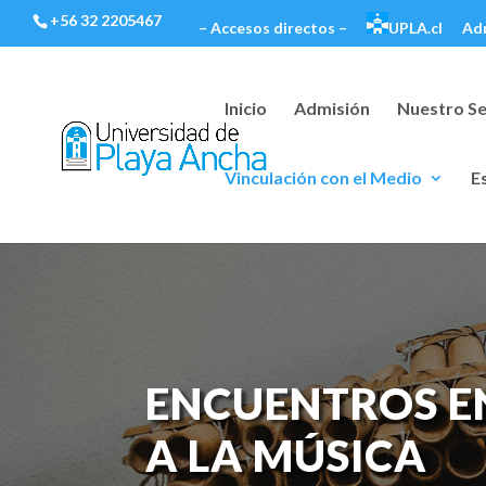
+56 32 2205467
– Accesos directos –
UPLA.cl
Ad
Inicio
Admisión
Nuestro Se
Vinculación con el Medio
E
ENCUENTROS E
A LA MÚSICA