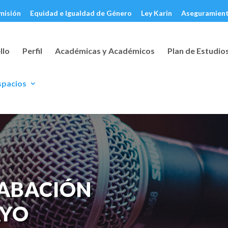
misión
Equidad e Igualdad de Género
Ley Karin
Aseguramient
llo
Perfil
Académicas y Académicos
Plan de Estudio
spacios
RABACIÓN
AYO