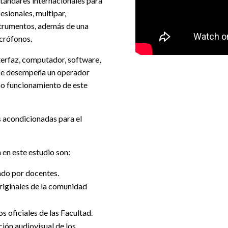
stándares internacionales para
esionales, multipar,
strumentos, además de una
icrófonos.
terfaz, computador, software,
l se desempeña un operador
mo funcionamiento de este
s acondicionadas para el
 en este estudio son:
ado por docentes.
riginales de la comunidad
s oficiales de las Facultad.
ón audiovisual de los