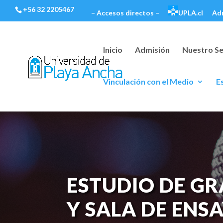
+56 32 2205467
– Accesos directos –
UPLA.cl
Ad
Inicio
Admisión
Nuestro Se
Vinculación con el Medio
E
ESTUDIO DE G
Y SALA DE ENS