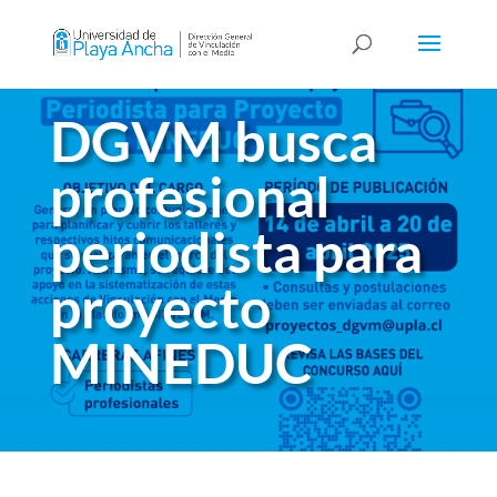
DGVM busca
profesional
periodista para
proyecto
MINEDUC